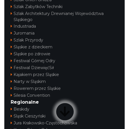
Szlak Zabytków Techniki
Szlak Architektury Drewnianej Województwa
Śląskiego
Industriada
Juromania
Szlak Przyrody
Śląskie z dzieckiem
Śląskie po zdrowie
Festiwal Górnej Odry
Festiwal DziewięćSił
Kajakiem przez Śląskie
Narty w Śląskim
Rowerem przez Śląskie
Silesia Convention
Regionalne
Beskidy
Śląsk Cieszyński
Jura Krakowsko-Częstochowska