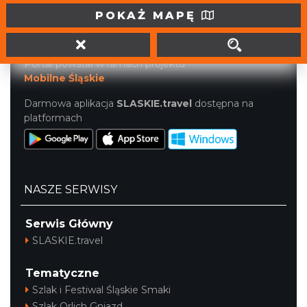
tel. (32) 207 207 1
POKAŻ MAPĘ
info@slaskie.travel
Portal powstał w ramach projektu
Mobilne Śląskie
Darmowa aplikacja
SLASKIE.travel
dostępna na
platformach
NASZE SERWISY
Serwis Główny
SLASKIE.travel
Tematyczne
Szlak i Festiwal Śląskie Smaki
Szlak Orlich Gniazd