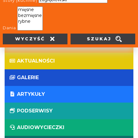
Stoły (kuchnie)
WIRTUALNE WYCIECZKI
PANORAMY
Dania
SZUKAJ
WYCZYŚĆ
WYDARZENIA
AKTUALNOŚCI
GALERIE
ARTYKUŁY
PODSERWISY
AUDIOWYCIECZKI