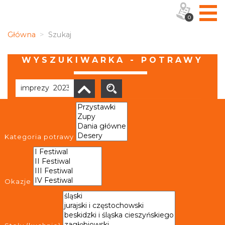
0
Główna
Szukaj
WYSZUKIWARKA - POTRAWY
Brak wyników
Kategoria potrawy
Okazje
OBIEKTY I MIEJSCA
TRASY