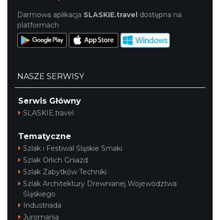
Darmowa aplikacja
SLASKIE.travel
dostępna na
platformach
NASZE SERWISY
Serwis Główny
SLASKIE.travel
Tematyczne
Szlak i Festiwal Śląskie Smaki
Szlak Orlich Gniazd
Szlak Zabytków Techniki
Szlak Architektury Drewnianej Województwa
Śląskiego
Industriada
Juromania