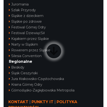
Juromania
Szlak Przyrody
Śląskie z dzieckiem
Śląskie po zdrowie
Festiwal Górnej Odry
Festiwal DziewięćSił
Kajakiem przez Śląskie
Narty w Śląskim
Rowerem przez Śląskie
Silesia Convention
Regionalne
Beskidy
Śląsk Cieszyński
Jura Krakowsko-Częstochowska
Kraina Górnej Odry
Górnośląsko-Zagłębiowska Metropolia
KONTAKT
|
PUNKTY IT
|
POLITYKA