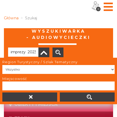
0
Główna
Szukaj
WYSZUKIWARKA
- AUDIOWYCIECZKI
Region Turystyczny / Szlak Tematyczny
Brak wyników
Miejscowość
OBIEKTY I MIEJSCA