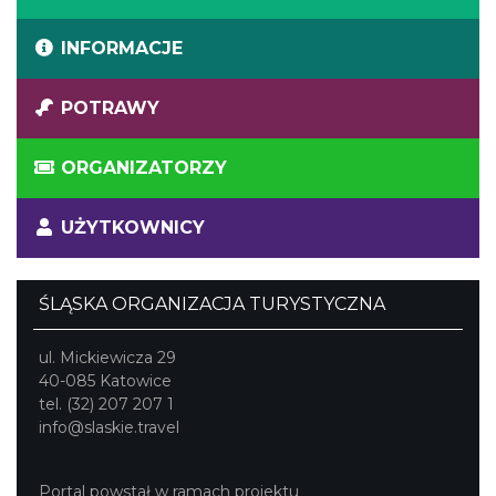
INFORMACJE
POTRAWY
ORGANIZATORZY
UŻYTKOWNICY
ŚLĄSKA ORGANIZACJA TURYSTYCZNA
ul. Mickiewicza 29
40-085 Katowice
tel. (32) 207 207 1
info@slaskie.travel
Portal powstał w ramach projektu