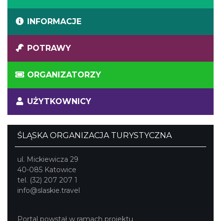
INFORMACJE
POTRAWY
ORGANIZATORZY
UŻYTKOWNICY
ŚLĄSKA ORGANIZACJA TURYSTYCZNA
ul. Mickiewicza 29
40-085 Katowice
tel. (32) 207 207 1
info@slaskie.travel
Portal powstał w ramach projektu