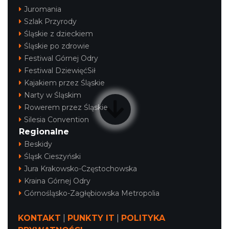
Juromania
Szlak Przyrody
Śląskie z dzieckiem
Śląskie po zdrowie
Festiwal Górnej Odry
Festiwal DziewięćSił
Kajakiem przez Śląskie
Narty w Śląskim
Rowerem przez Śląskie
Silesia Convention
Regionalne
Beskidy
Śląsk Cieszyński
Jura Krakowsko-Częstochowska
Kraina Górnej Odry
Górnośląsko-Zagłębiowska Metropolia
KONTAKT
|
PUNKTY IT
|
POLITYKA