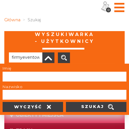
0
Główna
Szukaj
WYSZUKIWARKA
- UŻYTKOWNICY
Imię
Brak wyników
Nazwisko
SZUKAJ
WYCZYŚĆ
OBIEKTY I MIEJSCA