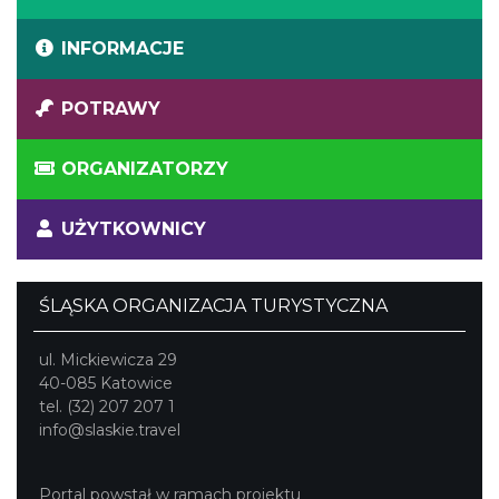
INFORMACJE
POTRAWY
ORGANIZATORZY
UŻYTKOWNICY
ŚLĄSKA ORGANIZACJA TURYSTYCZNA
ul. Mickiewicza 29
40-085 Katowice
tel. (32) 207 207 1
info@slaskie.travel
Portal powstał w ramach projektu