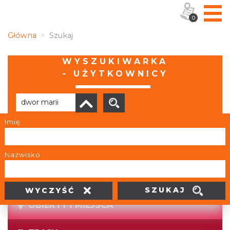
0
Główna
Szukaj
WYSZUKIWARKA
- UŻYTKOWNICY
Imię
Brak wyników
Nazwisko
SZUKAJ
WYCZYŚĆ
OBIEKTY I MIEJSCA