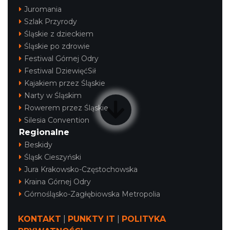
Juromania
Szlak Przyrody
Śląskie z dzieckiem
Śląskie po zdrowie
Festiwal Górnej Odry
Festiwal DziewięćSił
Kajakiem przez Śląskie
Narty w Śląskim
Rowerem przez Śląskie
Silesia Convention
Regionalne
Beskidy
Śląsk Cieszyński
Jura Krakowsko-Częstochowska
Kraina Górnej Odry
Górnośląsko-Zagłębiowska Metropolia
KONTAKT
|
PUNKTY IT
|
POLITYKA