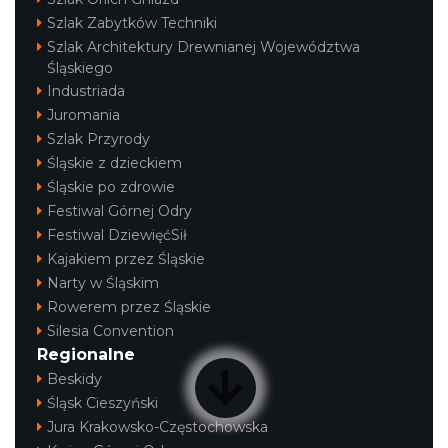
Szlak Zabytków Techniki
Szlak Architektury Drewnianej Województwa
Śląskiego
Industriada
Juromania
Szlak Przyrody
Śląskie z dzieckiem
Śląskie po zdrowie
Festiwal Górnej Odry
Festiwal DziewięćSił
Kajakiem przez Śląskie
Narty w Śląskim
Rowerem przez Śląskie
Silesia Convention
Regionalne
Beskidy
Śląsk Cieszyński
Jura Krakowsko-Częstochowska