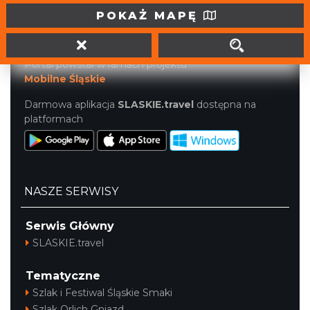
tel. (32) 207 207 1
POKAŻ MAPĘ
info@slaskie.travel
Portal powstał w ramach projektu
Mobilne Śląskie
Darmowa aplikacja
SLASKIE.travel
dostępna na
platformach
NASZE SERWISY
Serwis Główny
SLASKIE.travel
Tematyczne
Szlak i Festiwal Śląskie Smaki
Szlak Orlich Gniazd