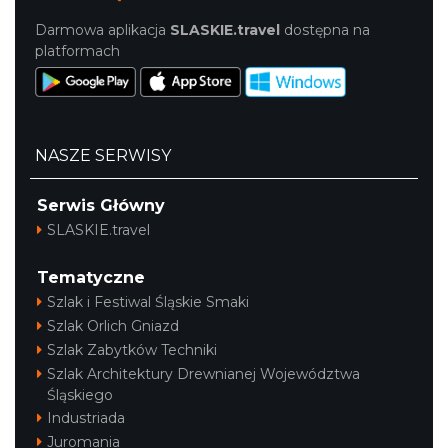
Darmowa aplikacja
SLASKIE.travel
dostępna na
platformach
NASZE SERWISY
Serwis Główny
SLASKIE.travel
Tematyczne
Szlak i Festiwal Śląskie Smaki
Szlak Orlich Gniazd
Szlak Zabytków Techniki
Szlak Architektury Drewnianej Województwa
Śląskiego
Industriada
Juromania