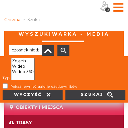
0
Główna
Szukaj
WYSZUKIWARKA - MEDIA
Brak wyników
Typ
Pokaż również galerie użytkowników
SZUKAJ
WYCZYŚĆ
OBIEKTY I MIEJSCA
TRASY