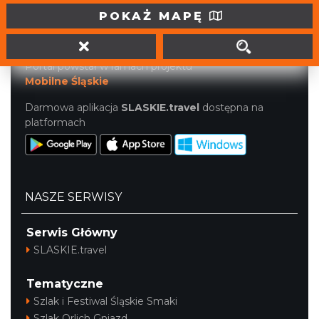
tel. (32) 207 207 1
POKAŻ MAPĘ
info@slaskie.travel
Portal powstał w ramach projektu
Mobilne Śląskie
Darmowa aplikacja
SLASKIE.travel
dostępna na
platformach
NASZE SERWISY
Serwis Główny
SLASKIE.travel
Tematyczne
Szlak i Festiwal Śląskie Smaki
Szlak Orlich Gniazd