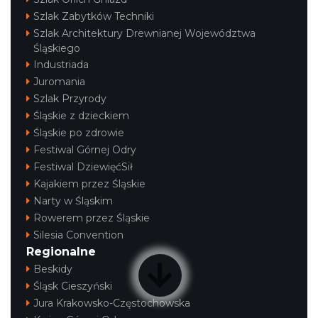
Szlak Zabytków Techniki
Szlak Architektury Drewnianej Województwa
Śląskiego
Industriada
Juromania
Szlak Przyrody
Śląskie z dzieckiem
Śląskie po zdrowie
Festiwal Górnej Odry
Festiwal DziewięćSił
Kajakiem przez Śląskie
Narty w Śląskim
Rowerem przez Śląskie
Silesia Convention
Regionalne
Beskidy
Śląsk Cieszyński
Jura Krakowsko-Częstochowska