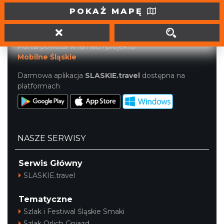
tel. (32) 207 207 1
POKAŻ MAPĘ
info@slaskie.travel
Portal powstał w ramach projektu
Mobilne Śląskie
Darmowa aplikacja
SLASKIE.travel
dostępna na
platformach
NASZE SERWISY
Serwis Główny
SLASKIE.travel
Tematyczne
Szlak i Festiwal Śląskie Smaki
Szlak Orlich Gniazd