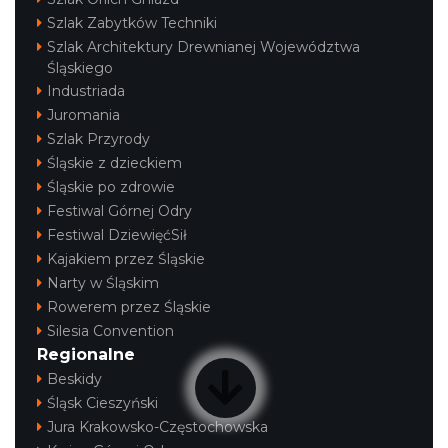
Szlak Zabytków Techniki
Szlak Architektury Drewnianej Województwa
Śląskiego
Industriada
Juromania
Szlak Przyrody
Śląskie z dzieckiem
Śląskie po zdrowie
Festiwal Górnej Odry
Festiwal DziewięćSił
Kajakiem przez Śląskie
Narty w Śląskim
Rowerem przez Śląskie
Silesia Convention
Regionalne
Beskidy
Śląsk Cieszyński
Jura Krakowsko-Częstochowska