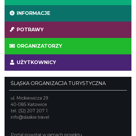
INFORMACJE
POTRAWY
ORGANIZATORZY
UŻYTKOWNICY
ŚLĄSKA ORGANIZACJA TURYSTYCZNA
ul. Mickiewicza 29
40-085 Katowice
tel. (32) 207 207 1
info@slaskie.travel
Portal powstał w ramach projektu