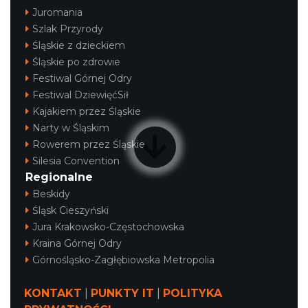
Juromania
Szlak Przyrody
Śląskie z dzieckiem
Śląskie po zdrowie
Festiwal Górnej Odry
Festiwal DziewięćSił
Kajakiem przez Śląskie
Narty w Śląskim
Rowerem przez Śląskie
Silesia Convention
Regionalne
Beskidy
Śląsk Cieszyński
Jura Krakowsko-Częstochowska
Kraina Górnej Odry
Górnośląsko-Zagłębiowska Metropolia
KONTAKT
|
PUNKTY IT
|
POLITYKA