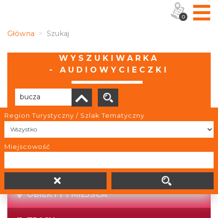
0
Główna
Szukaj
WYSZUKIWARKA
- AUDIOWYCIECZKI
Region Turystyczny / Szlak Tematyczny
Brak wyników
Miejscowość
OBIEKTY I MIEJSCA