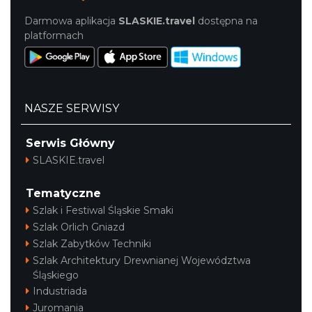
Darmowa aplikacja
SLASKIE.travel
dostępna na
platformach
NASZE SERWISY
Serwis Główny
SLASKIE.travel
Tematyczne
Szlak i Festiwal Śląskie Smaki
Szlak Orlich Gniazd
Szlak Zabytków Techniki
Szlak Architektury Drewnianej Województwa
Śląskiego
Industriada
Juromania