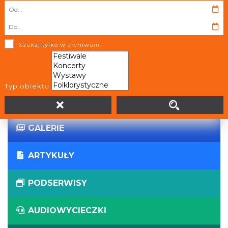
WIRTUALNE WYCIECZKI
PANORAMY
Szukaj tylko w archiwum
WYDARZENIA
Typ obiektu
AKTUALNOŚCI
GALERIE
ARTYKUŁY
PODSERWISY
AUDIOWYCIECZKI