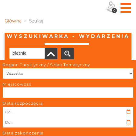
0
Główna
Szukaj
WYSZUKIWARKA - WYDARZENIA
Region Turystyczny / Szlak Tematyczny
Brak wyników
Miejscowość
Data rozpoczęcia
OBIEKTY I MIEJSCA
TRASY
Data zakończenia