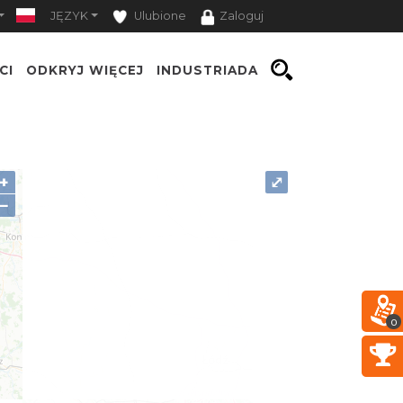
JĘZYK
Ulubione
Zaloguj
CI
ODKRYJ WIĘCEJ
INDUSTRIADA
+
⤢
−
0