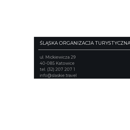
ŚLĄSKA ORGANIZACJA TURYSTYCZN
ul. Mickiewicza 29
40-085 Katowice
tel. (32) 207 207 1
info@slaskie.travel
Portal powstał w ramach projektu
Mobilne Śląskie
Darmowa aplikacja
SLASKIE.travel
dostępn
na platformach