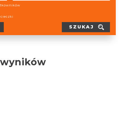
żytkowników
ycieczki
SZUKAJ
 wyników