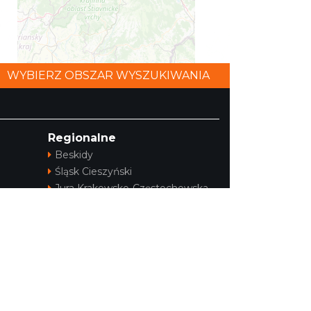
WYBIERZ OBSZAR WYSZUKIWANIA
©
OpenStreetMap
contributors.
Regionalne
Beskidy
Śląsk Cieszyński
Jura Krakowsko-Częstochowska
i
Kraina Górnej Odry
Górnośląsko-Zagłębiowska
Metropolia
ej