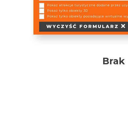
Pokaż atrakcje turystyczne dodane przez u
Pokaż tylko obiekty 3D
Pokaż tylko obiekty posiadające wirtualne w
WYCZYŚĆ
FORMULARZ
Brak