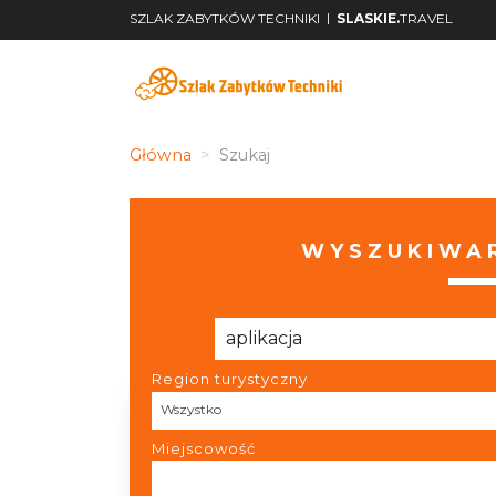
|
SZLAK ZABYTKÓW TECHNIKI
SLASKIE.
TRAVEL
Główna
Szukaj
WYSZUKIWAR
Region turystyczny
Region turystyczny
Wszystko
Miejscowość