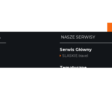
A
NASZE SERWISY
Serwis Główny
SLASKIE.travel
Tematyczne
Szlak i Festiwal Śląskie Smak
Szlak Orlich Gniazd
Szlak Zabytków Techniki
Szlak Architektury Drewnian
a
Województwa Śląskiego
Industriada
Juromania