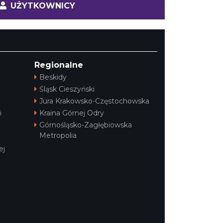
UŻYTKOWNICY
Regionalne
Beskidy
Śląsk Cieszyński
Jura Krakowsko-Częstochowska
i
Kraina Górnej Odry
Górnośląsko-Zagłębiowska
Metropolia
ej