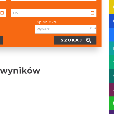
Typ obiektu
Typ obiektu Typ wypożyczalni
SZUKAJ
 wyników