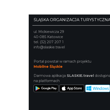
ŚLĄSKA ORGANIZACJA TURYSTYCZN
ul. Mickiewicza 29
40-085 Katowice
tel. (32) 207 207 1
info@slaskie.travel
Portal powstał w ramach projektu
Mobilne Śląskie
Darmowa aplikacja
SLASKIE.travel
dostępn
na platformach