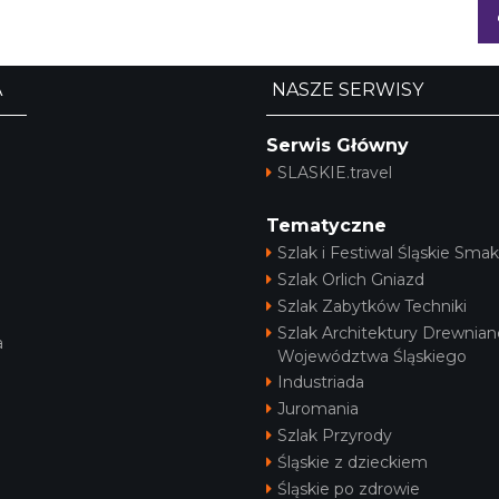
A
NASZE SERWISY
Serwis Główny
SLASKIE.travel
Tematyczne
Szlak i Festiwal Śląskie Smak
Szlak Orlich Gniazd
Szlak Zabytków Techniki
Szlak Architektury Drewnian
a
Województwa Śląskiego
Industriada
Juromania
Szlak Przyrody
Śląskie z dzieckiem
Śląskie po zdrowie