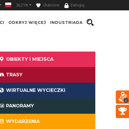
JĘZYK
Ulubione
Zaloguj
CI
ODKRYJ WIĘCEJ
INDUSTRIADA
OBIEKTY I MIEJSCA
TRASY
WIRTUALNE WYCIECZKI
0
PANORAMY
WYDARZENIA