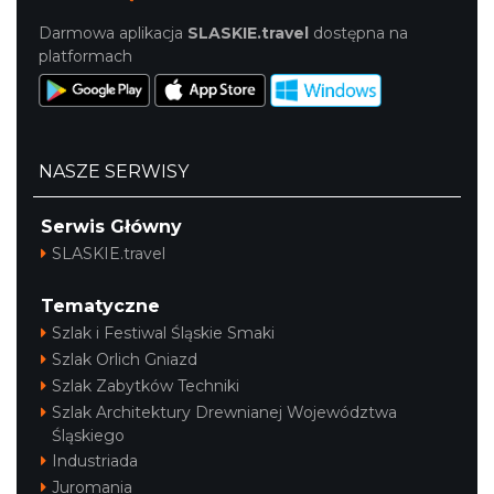
Darmowa aplikacja
SLASKIE.travel
dostępna na
platformach
NASZE SERWISY
Serwis Główny
SLASKIE.travel
Tematyczne
Szlak i Festiwal Śląskie Smaki
Szlak Orlich Gniazd
Szlak Zabytków Techniki
Szlak Architektury Drewnianej Województwa
Śląskiego
Industriada
Juromania