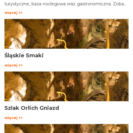
turystyczne, baza noclegowa oraz gastronomiczna. Zobacz
jak spędzić czas w Śląskim.</p>
więcej >>
Śląskie Smaki
więcej >>
Szlak Orlich Gniazd
więcej >>