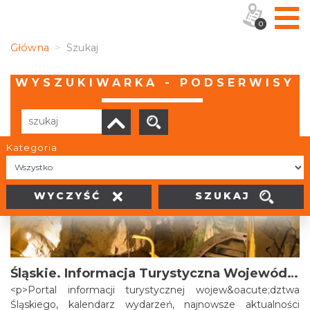
0
Główna
Szukaj
WYSZUKIWARKA - PODSERWISY
Kategoria
Liczba elementów:
30
SZUKAJ
WYCZYŚĆ
Śląskie. Informacja Turystyczna Województwa Śląskiego
<p>Portal informacji turystycznej wojew&oacute;dztwa
Śląskiego, kalendarz wydarzeń, najnowsze aktualności