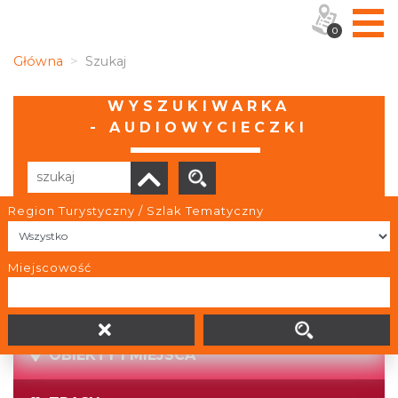
0
Główna
Szukaj
WYSZUKIWARKA
- AUDIOWYCIECZKI
Region Turystyczny / Szlak Tematyczny
Brak wyników
Miejscowość
OBIEKTY I MIEJSCA