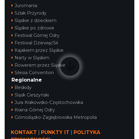
Juromania
Szlak Przyrody
Śląskie z dzieckiem
Śląskie po zdrowie
Festiwal Górnej Odry
Festiwal DziewięćSił
Kajakiem przez Śląskie
Narty w Śląskim
Rowerem przez Śląskie
Silesia Convention
Regionalne
Beskidy
Śląsk Cieszyński
Jura Krakowsko-Częstochowska
Kraina Górnej Odry
Górnośląsko-Zagłębiowska Metropolia
KONTAKT
|
PUNKTY IT
|
POLITYKA