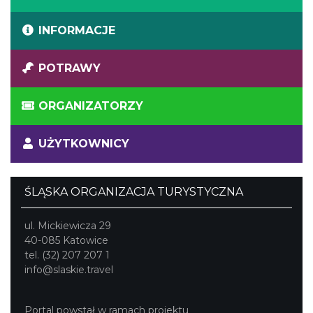
INFORMACJE
POTRAWY
ORGANIZATORZY
UŻYTKOWNICY
ŚLĄSKA ORGANIZACJA TURYSTYCZNA
ul. Mickiewicza 29
40-085 Katowice
tel. (32) 207 207 1
info@slaskie.travel
Portal powstał w ramach projektu