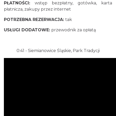
PŁATNOŚCI:
wstęp bezpłatny, gotówka, karta
płatnicza, zakupy przez internet
POTRZEBNA REZERWACJA:
tak
USŁUGI DODATOWE:
przewodnik za opłatą
0:41
- Siemianowice Śląskie, Park Tradycji