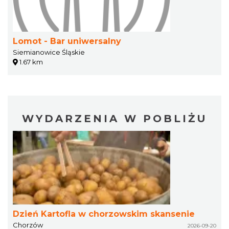
Lomot - Bar uniwersalny
Siemianowice Śląskie
1.67 km
WYDARZENIA W POBLIŻU
Dzień Kartofla w chorzowskim skansenie
Chorzów
2026-09-20