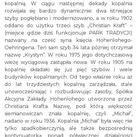
kopalnią. W ciągu następnej dekady kopalnia
rozwijała się bardzo dynamicznie: dwa istniejące
szyby pogłębiano i modernizowano, a w roku 1902
oddano do użytku trzeci szyb „Christian Kraft” –
(miejsce gdzie dziś funkcjonuje PARK TRADYCJI)
nazwany na cześć syna księcia Hohenlohego-
Oehringena. Ten sam szyb 34 lata później otrzymał
nazwę „Krystyn”. W roku 1975 jego dotychczasową
wieżę wyciągową zastąpiła nowa. W roku 1905 na
kopalnię składało się już pięć szybów i wiele
budynków kopalnianych. Od tego właśnie roku aż
do lat trzydziestych kopalnią zarządzała, stale
unowocześniając i rozbudowując zasoby, Spółka
Akcyjna Zakłady Hohenlohego utworzona przez
Christiana Krafta. Nazwę, pod którą większość
siemianowiczan znała kopalnię, czyli „Michał”,
nadano w roku 1936. Kopalnia „Michał” była więc nie
tylko spadkobierczynią, ale także bezpośrednią
kontynuatorką ponad półwiecznej działalności