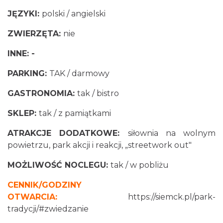
JĘZYKI:
polski / angielski
ZWIERZĘTA:
nie
INNE: -
PARKING:
TAK / darmowy
GASTRONOMIA:
tak / bistro
SKLEP:
tak / z pamiątkami
ATRAKCJE DODATKOWE:
siłownia na wolnym
powietrzu, park akcji i reakcji, „streetwork out"
MOŻLIWOŚĆ NOCLEGU:
tak / w pobliżu
CENNIK/GODZINY
OTWARCIA:
https://siemck.pl/park-
tradycji/#zwiedzanie