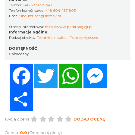
Telefon:
+48 327 652 740
Telefon komórkowy:
+48 604 437 803
Email:
industriada@siemck.pl
Strona internetowa:
http://www.parktradycji.pl
Informacje ogólne:
Rodzaj obiektu:
Technika, nauka…
,
Poprzemysłowe
DOSTĘPNOŚĆ
Całoroczny
Facebook
Twitter
WhatsApp
Messenger
Share
Twoja ocena:
DODAJ OCENĘ
Ocena:
0.0
(Oddano 4 głosy)