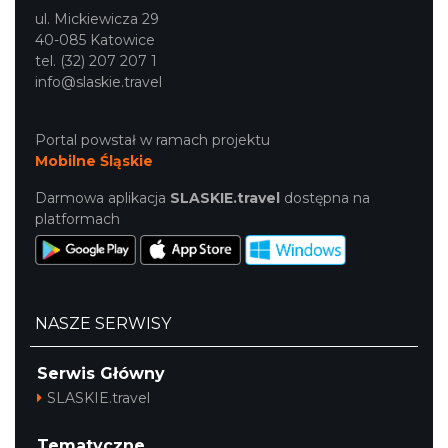
ul. Mickiewicza 29
40-085 Katowice
tel. (32) 207 207 1
info@slaskie.travel
Portal powstał w ramach projektu
Mobilne Śląskie
Darmowa aplikacja
SLASKIE.travel
dostępna na
platformach
NASZE SERWISY
Serwis Główny
SLASKIE.travel
Tematyczne