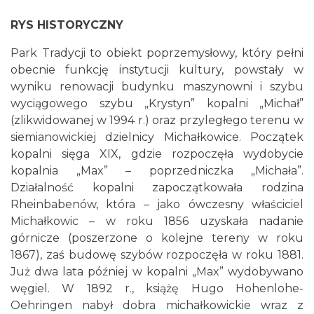
RYS HISTORYCZNY
Park Tradycji to obiekt poprzemysłowy, który pełni
obecnie funkcję instytucji kultury, powstały w
wyniku renowacji budynku maszynowni i szybu
wyciągowego szybu „Krystyn” kopalni „Michał”
(zlikwidowanej w 1994 r.) oraz przyległego terenu w
siemianowickiej dzielnicy Michałkowice. Początek
kopalni sięga XIX, gdzie rozpoczęła wydobycie
kopalnia „Max” – poprzedniczka „Michała”.
Działalność kopalni zapoczątkowała rodzina
Rheinbabenów, która – jako ówczesny właściciel
Michałkowic – w roku 1856 uzyskała nadanie
górnicze (poszerzone o kolejne tereny w roku
1867), zaś budowę szybów rozpoczęła w roku 1881.
Już dwa lata później w kopalni „Max” wydobywano
węgiel. W 1892 r., książę Hugo Hohenlohe-
Oehringen nabył dobra michałkowickie wraz z