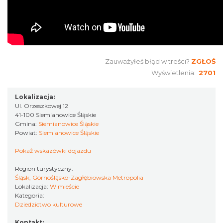
Zauważyłeś błąd w treści?
ZGŁOŚ
Wyświetlenia:
2701
Lokalizacja:
Ul. Orzeszkowej 12
41-100 Siemianowice Śląskie
Gmina:
Siemianowice Śląskie
Powiat:
Siemianowice Śląskie
Pokaż wskazówki dojazdu
Region turystyczny:
Śląsk, Górnośląsko-Zagłębiowska Metropolia
Lokalizacja:
W mieście
Kategoria:
Dziedzictwo kulturowe
Kontakt: