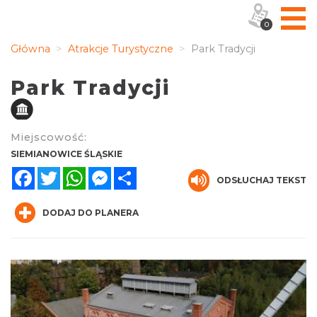
0
Główna
Atrakcje Turystyczne
Park Tradycji
Park Tradycji
Miejscowość:
SIEMIANOWICE ŚLĄSKIE
Facebook
Twitter
WhatsApp
Messenger
Share
ODSŁUCHAJ TEKST
DODAJ DO PLANERA