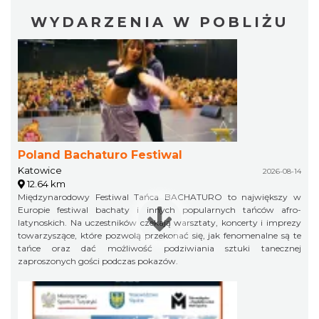
WYDARZENIA W POBLIŻU
Poland Bachaturo Festiwal
Katowice
2026-08-14
12.64 km
Międzynarodowy Festiwal Tańca BACHATURO to największy w
Europie festiwal bachaty i innych popularnych tańców afro-
latynoskich. Na uczestników czekają warsztaty, koncerty i imprezy
towarzyszące, które pozwolą przekonać się, jak fenomenalne są te
tańce oraz dać możliwość podziwiania sztuki tanecznej
zaproszonych gości podczas pokazów.