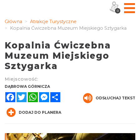
0
Główna
Atrakcje Turystyczne
Kopalnia Ćwiczebna Muzeum Miejskiego Sztygarka
Kopalnia Ćwiczebna
Muzeum Miejskiego
Sztygarka
Miejscowość:
DĄBROWA GÓRNICZA
Facebook
Twitter
WhatsApp
Messenger
Share
ODSŁUCHAJ TEKST
DODAJ DO PLANERA