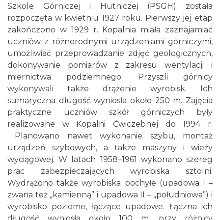
Szkole Górniczej i Hutniczej (PSGH) została
rozpoczęta w kwietniu 1927 roku. Pierwszy jej etap
zakończono w 1929 r. Kopalnia miała zaznajamiać
uczniów z różnorodnymi urządzeniami górniczymi,
umożliwiać przeprowadzanie zdjęć geologicznych,
dokonywanie pomiarów z zakresu wentylacji i
miernictwa podziemnego. Przyszli górnicy
wykonywali także drążenie wyrobisk. Ich
sumaryczna długość wyniosła około 250 m. Zajęcia
praktyczne uczniów szkół górniczych były
realizowane w Kopalni Ćwiczebnej do 1994 r.
Planowano nawet wykonanie szybu, montaż
urządzeń szybowych, a także maszyny i wieży
wyciągowej. W latach 1958–1961 wykonano szereg
prac zabezpieczających wyrobiska sztolni.
Wydrążono także wyrobiska pochyłe (upadowa I –
zwana też „kamienną” i upadowa II – „południowa”) i
wyrobisko poziome, łączące upadowe. Łączna ich
długość wyniosła około 100 m, przy różnicy