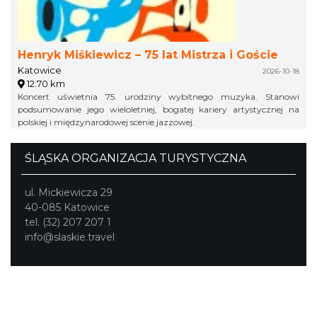
Henryk Miśkiewicz – 75 lat Mistrza i Goście
Katowice
2026-10-18
12.70 km
Koncert uświetnia 75. urodziny wybitnego muzyka. Stanowi
podsumowanie jego wieloletniej, bogatej kariery artystycznej na
polskiej i międzynarodowej scenie jazzowej.
ŚLĄSKA ORGANIZACJA TURYSTYCZNA
ul. Mickiewicza 29
40-085 Katowice
tel. (32) 207 207 1
info@slaskie.travel
Portal powstał w ramach projektu
Mobilne Śląskie