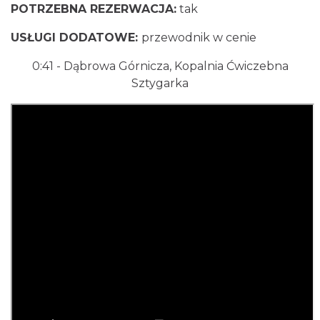
POTRZEBNA REZERWACJA:
tak
USŁUGI DODATOWE:
przewodnik w cenie
0:41 - Dąbrowa Górnicza, Kopalnia Ćwiczebna
Sztygarka