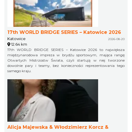
17th WORLD BRIDGE SERIES – Katowice 2026
Katowice
2026-08-20
12.64 km
17th WORLD BRIDGE SERIES – Katowice 2026 to największa
międzynarodowa impreza w brydżu sportowym, mająca rangę
Otwartych Mistrzostw Świata, czyli startują w niej tworzone
dowolnie pary i teamy, bez konieczności reprezentowania tego
samego kraju.
Alicja Majewska & Włodzimierz Korcz &