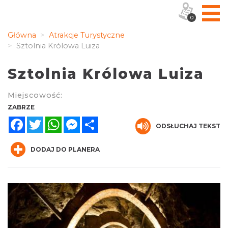
0
Główna
Atrakcje Turystyczne
Sztolnia Królowa Luiza
Sztolnia Królowa Luiza
Miejscowość:
ZABRZE
Facebook
Twitter
WhatsApp
Messenger
Share
ODSŁUCHAJ TEKST
DODAJ DO PLANERA