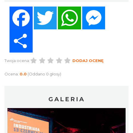
Facebook
Twitter
WhatsApp
Messenger
Share
Twoja ocena:
DODAJ OCENĘ
Ocena:
0.0
(Oddano 0 głosy)
GALERIA