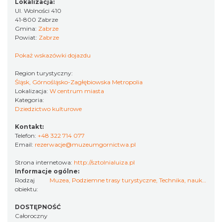
Lokalizacja:
Ul. Wolności 410
41-800 Zabrze
Gmina:
Zabrze
Powiat:
Zabrze
Pokaż wskazówki dojazdu
Region turystyczny:
Śląsk, Górnośląsko-Zagłębiowska Metropolia
Lokalizacja:
W centrum miasta
Kategoria:
Dziedzictwo kulturowe
Kontakt:
Telefon:
+48 322 714 077
Email:
rezerwacje@muzeumgornictwa.pl
Strona internetowa:
http://sztolnialuiza.pl
Informacje ogólne:
Rodzaj
Muzea
,
Podziemne trasy turystyczne
,
Technika, nauka…
,
Po
obiektu:
DOSTĘPNOŚĆ
Całoroczny