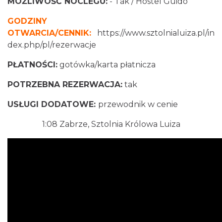
MOŻLIWOŚĆ NOCLEGU:
- Tak / Hostel Guido
GODZINY
OTWARCIA/CENNIK:
https://www.sztolnialuiza.pl/in
dex.php/pl/rezerwacje
PŁATNOŚCI:
gotówka/karta płatnicza
POTRZEBNA REZERWACJA:
tak
USŁUGI DODATOWE:
przewodnik w cenie
1:08
Zabrze, Sztolnia Królowa Luiza