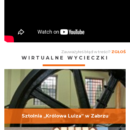
Zauważyłeś błąd w treści?
ZGŁOŚ
WIRTUALNE WYCIECZKI
Sztolnia „Królowa Luiza” w Zabrzu