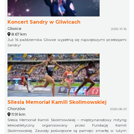
Koncert Sandry w Gliwicach
Gliwice
2026-10-16
8.67 km
Już 16 października Gliwice wypełnią się największymi przebojami
Sandry!
Silesia Memoriał Kamili Skolimowskiej
Chorzów
2026-08-23
11.91 km
Silesia Memoriał Kamili Skolimowskiej – międzynarodowy mityng
lekkoatletyczny organizowany przez Fundację Kamili
Skolimowskiej. Zawody poświęcone są pamięci zmarłej w lutym