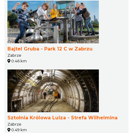
Bajtel Gruba - Park 12 C w Zabrzu
Zabrze
0.46 km
Sztolnia Królowa Luiza - Strefa Wilhelmina
Zabrze
0.49 km