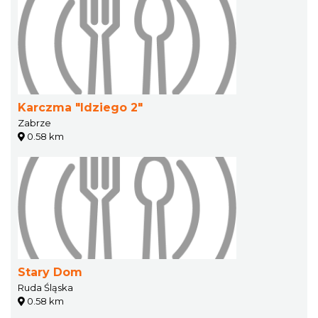
Karczma "Idziego 2"
Zabrze
0.58 km
Stary Dom
Ruda Śląska
0.58 km