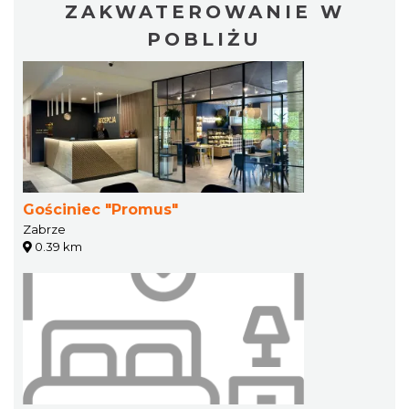
ZAKWATEROWANIE W
POBLIŻU
Gościniec "Promus"
Zabrze
0.39 km