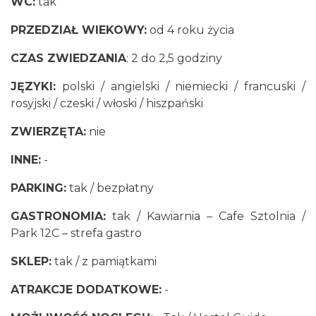
WC:
tak
PRZEDZIAŁ WIEKOWY:
od 4 roku życia
CZAS ZWIEDZANIA
: 2 do 2,5 godziny
JĘZYKI:
polski / angielski / niemiecki / francuski /
rosyjski / czeski / włoski / hiszpański
ZWIERZĘTA:
nie
INNE:
-
PARKING:
tak / bezpłatny
GASTRONOMIA:
tak / Kawiarnia – Cafe Sztolnia /
Park 12C – strefa gastro
SKLEP:
tak / z pamiątkami
ATRAKCJE DODATKOWE:
-