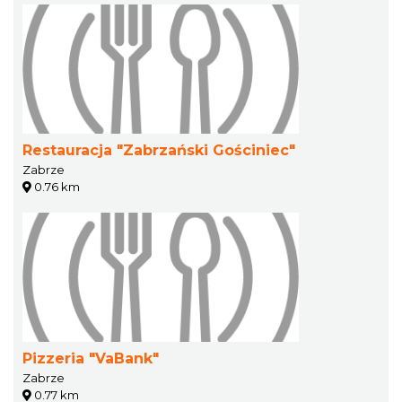
Restauracja "Zabrzański Gościniec"
Zabrze
0.76 km
Pizzeria "VaBank"
Zabrze
0.77 km