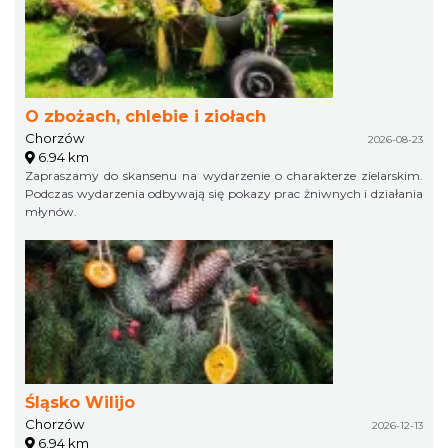
O zbożach, chlebie i ziołach
Chorzów
2026-08-23
6.94 km
Zapraszamy do skansenu na wydarzenie o charakterze zielarskim.
Podczas wydarzenia odbywają się pokazy prac żniwnych i działania
młynów.
Śląsko Wilijo
Chorzów
2026-12-13
6.94 km