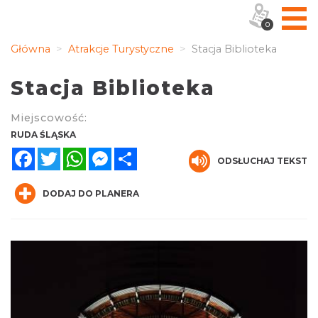
0
Główna
Atrakcje Turystyczne
Stacja Biblioteka
Stacja Biblioteka
Miejscowość:
RUDA ŚLĄSKA
Facebook
Twitter
WhatsApp
Messenger
Share
ODSŁUCHAJ TEKST
DODAJ DO PLANERA