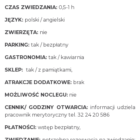
CZAS ZWIEDZANIA:
0,5-1 h
JĘZYK:
polski / angielski
ZWIERZĘTA:
nie
PARKING:
tak / bezpłatny
GASTRONOMIA:
tak / kawiarnia
SKLEP:
tak / z pamiątkami,
ATRAKCJE DODATKOWE:
brak
MOŻLIWOŚĆ NOCLEGU:
nie
CENNIK/ GODZINY OTWARCIA:
informacji udziela
pracownik merytoryczny tel.
32 24 20 586
PŁATNOŚCI:
wstęp bezpłatny,
ZWIEDZANIE:
potrzebna rezerwacja na zwiedzanie: