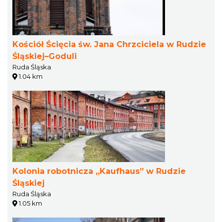
Kościół Ścięcia św. Jana Chrzciciela w Rudzie
Śląskiej–Goduli
Ruda Śląska
1.04 km
Kolonia robotnicza „Kaufhaus” w Rudzie
Śląskiej
Ruda Śląska
1.05 km