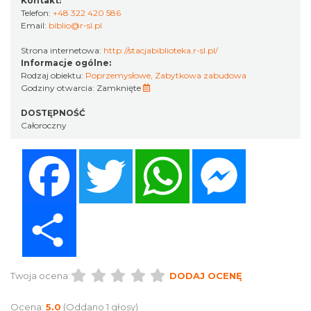
Kontakt:
Telefon:
+48 322 420 586
Email:
biblio@r-sl.pl
Strona internetowa:
http://stacjabiblioteka.r-sl.pl/
Informacje ogólne:
Rodzaj obiektu:
Poprzemysłowe
,
Zabytkowa zabudowa
Godziny otwarcia:
Zamknięte
DOSTĘPNOŚĆ
Całoroczny
Facebook
Twitter
WhatsApp
Messenger
Share
Twoja ocena:
DODAJ OCENĘ
Ocena:
5.0
(Oddano 1 głosy)