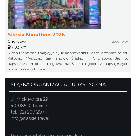
Silesia Marathon 2026
Chorzów
2026-10-04
7.03 km
Silesia Marathon tradycyjnie już poprowadzi ulicami czterech miast:
Katowic, Mysłowic, Siemianowic Śląskich i Chorzowa. Jest to
największa impreza biegowa na Śląsku i jeden z największych
maratonów w Polsce.
ŚLĄSKA ORGANIZACJA TURYSTYCZNA
ul. Mickiewicza 29
40-085 Katowice
tel. (32) 207 207 1
info@slaskie.travel
Portal powstał w ramach projektu