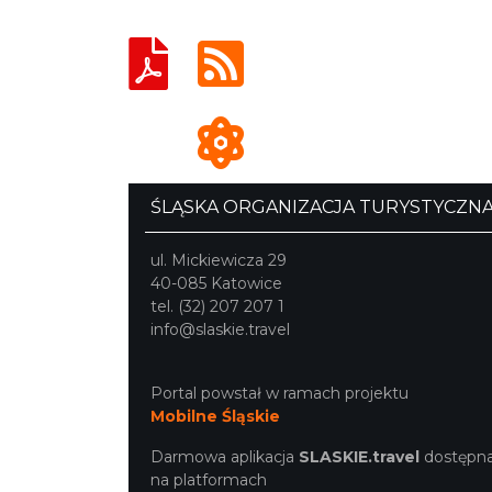
ŚLĄSKA ORGANIZACJA TURYSTYCZN
ul. Mickiewicza 29
40-085 Katowice
tel. (32) 207 207 1
info@slaskie.travel
Portal powstał w ramach projektu
Mobilne Śląskie
Darmowa aplikacja
SLASKIE.travel
dostępn
na platformach