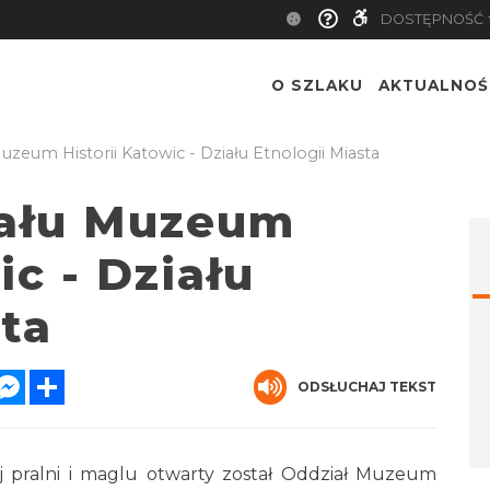
DOSTĘPNOŚĆ
O SZLAKU
AKTUALNOŚ
uzeum Historii Katowic - Działu Etnologii Miasta
iału Muzeum
ic - Działu
sta
er
hatsApp
Messenger
Share
ODSŁUCHAJ TEKST
 pralni i maglu otwarty został Oddział Muzeum