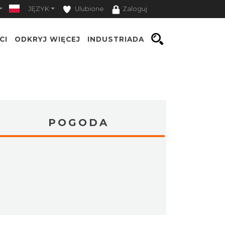
JĘZYK
Ulubione
Zaloguj
CI
ODKRYJ WIĘCEJ
INDUSTRIADA
POGODA