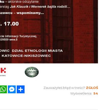
book
Twitter
WhatsApp
Messenger
Share
Zauważyłeś błąd w treści?
ZGŁOŚ
Wyświetlenia:
54