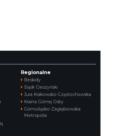
Regionalne
Beskidy
Śląsk Cieszyński
Jura Krakowsko-Częstochowska
i
Kraina Górnej Odry
Górnośląsko-Zagłębiowska
Metropolia
ej