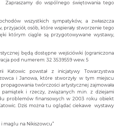
asta. Zapraszamy do wspólnego świętowania tego
chodów wszystkich sympatyków, a zwłaszcza
, przyjaciół, osób, które wspierały stworzenie tego
ięki którym ciągle są przygotowywane wystawy,
stycznej będą dostępne wejściówki (ograniczona
rwacja pod numerem: 32 3539559 wew. 5
rii Katowic powstał z inicjatywy Towarzystwa
szowca i Janowa, które stworzyły w tym miejscu
z propagowania twórczości artystycznej zajmowała
pamiątek i rzeczy, związanych m.in. z dziejami
odu problemów finansowych w 2003 roku obiekt
Katowic. Dziś można tu oglądać ciekawe wystawy
i i maglu na Nikiszowcu”