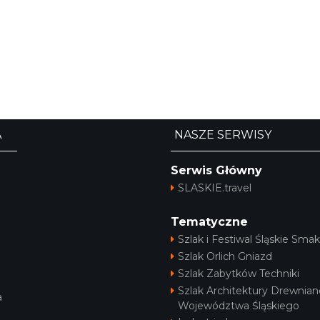
A
NASZE SERWISY
Serwis Główny
SLASKIE.travel
Tematyczne
Szlak i Festiwal Śląskie Smak
Szlak Orlich Gniazd
Szlak Zabytków Techniki
Szlak Architektury Drewnian
a
Województwa Śląskiego