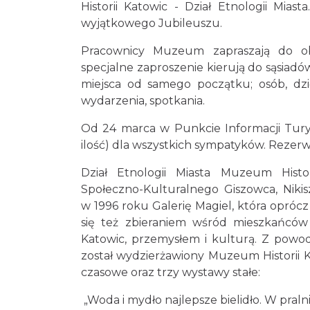
Historii Katowic - Dział Etnologii Mi
wyjątkowego Jubileuszu.
Pracownicy Muzeum zapraszają do ob
specjalne zaproszenie kierują do sąsiadów
miejsca od samego początku; osób, dz
wydarzenia, spotkania.
Od 24 marca w Punkcie Informacji Tury
ilość) dla wszystkich sympatyków. Reze
Dział Etnologii Miasta Muzeum Histo
Społeczno-Kulturalnego Giszowca, Niki
w 1996 roku Galerię Magiel, która opróc
się też zbieraniem wśród mieszkańców 
Katowic, przemysłem i kulturą. Z pow
został wydzierżawiony Muzeum Historii 
czasowe oraz trzy wystawy stałe:
„Woda i mydło najlepsze bielidło. W praln