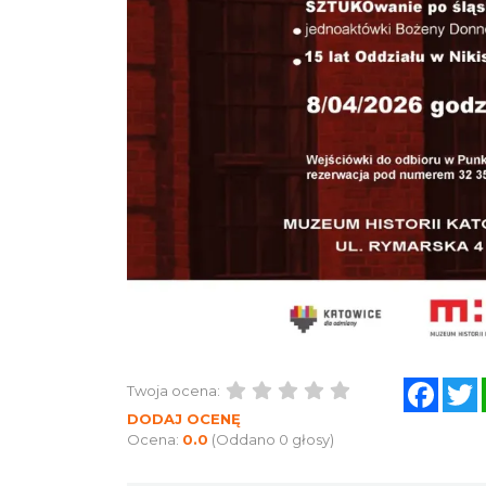
Face
Twoja ocena:
DODAJ OCENĘ
Ocena:
0.0
(Oddano 0 głosy)