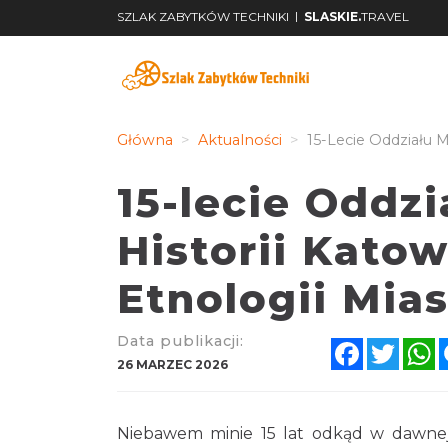
|
SZLAK ZABYTKÓW TECHNIKI
SLASKIE.
TRAVEL
Główna
Aktualności
15-Lecie Oddziału M
15-lecie Oddz
Historii Katow
Etnologii Mia
Data publikacji:
Facebook
Twitt
W
26 MARZEC 2026
Niebawem minie 15 lat odkąd w dawnej