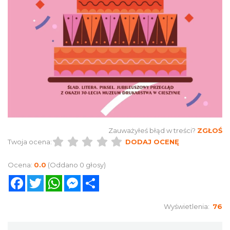
Zauważyłeś błąd w treści?
ZGŁOŚ
Twoja ocena:
DODAJ OCENĘ
Ocena:
0.0
(Oddano 0 głosy)
Facebook
Twitter
WhatsApp
Messenger
Share
Wyświetlenia:
76