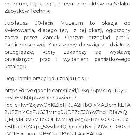
muzeum, będącego jednym z obiektów na Szlaku
Zabytków Techniki.
Jubileusz 30-lecia Muzeum to okazja do
świętowania, dlatego też, z tej okazji, ogłoszony
został przez Zamek Cieszyn przegląd grafiki
okolicznościowej. Zapraszamy do wzięcia udziału w
przeglądzie, który zakończy się wystawą
przesłanych prac i wydaniem pamiątkowego
katalogu.
Regulamin przeglądu znajduje się:
https://drive.google.com/file/d/1Pkg38pVYTgEIOyu
m5DEMMApRz6Dlngxw/edit?
fbclid=IwY2xjawQx16ZleHRuA2FlbQIxMABicmlkETA
2UEZnMGxFUGJJMmc0UDFZc3J0YwZhcHBfaWQ
QMjIyMDM5MTc4ODIwMDg5MgABHqD2OPG5CCx
S8I1RqDJACqb_568dIv9Q0pspVqN5LjG9WJCD60SzI
cVTtHix_aem_RB5Gkr1fK9Pa1fAarBAFkA