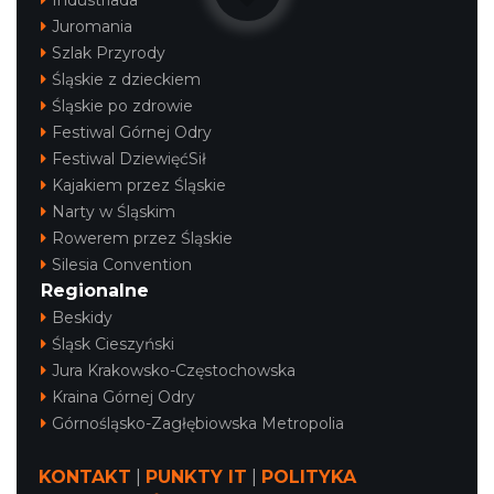
Juromania
Szlak Przyrody
Śląskie z dzieckiem
Śląskie po zdrowie
Festiwal Górnej Odry
Festiwal DziewięćSił
Kajakiem przez Śląskie
Narty w Śląskim
Rowerem przez Śląskie
Silesia Convention
Regionalne
Beskidy
Śląsk Cieszyński
Jura Krakowsko-Częstochowska
Kraina Górnej Odry
Górnośląsko-Zagłębiowska Metropolia
KONTAKT
|
PUNKTY IT
|
POLITYKA