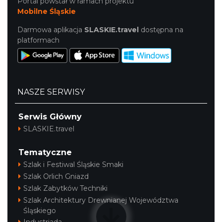
Portal powstał w ramach projektu
Mobilne Śląskie
Darmowa aplikacja
SLASKIE.travel
dostępna na
platformach
NASZE SERWISY
Serwis Główny
SLASKIE.travel
Tematyczne
Szlak i Festiwal Śląskie Smaki
Szlak Orlich Gniazd
Szlak Zabytków Techniki
Szlak Architektury Drewnianej Województwa
Śląskiego
Industriada