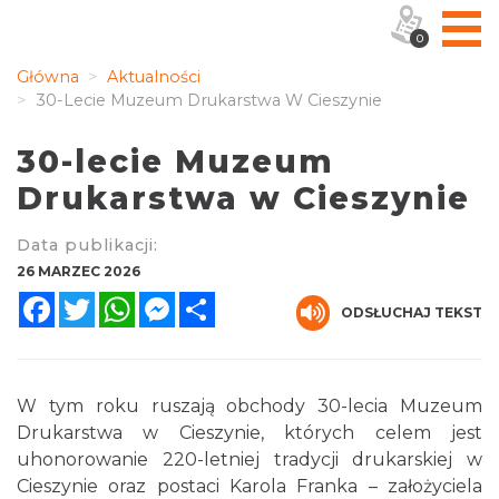
0
Główna
Aktualności
30-Lecie Muzeum Drukarstwa W Cieszynie
30-lecie Muzeum
Drukarstwa w Cieszynie
Data publikacji:
26 MARZEC 2026
Facebook
Twitter
WhatsApp
Messenger
Share
ODSŁUCHAJ TEKST
W tym roku ruszają obchody 30-lecia Muzeum
Drukarstwa w Cieszynie, których celem jest
uhonorowanie 220-letniej tradycji drukarskiej w
Cieszynie oraz postaci Karola Franka – założyciela