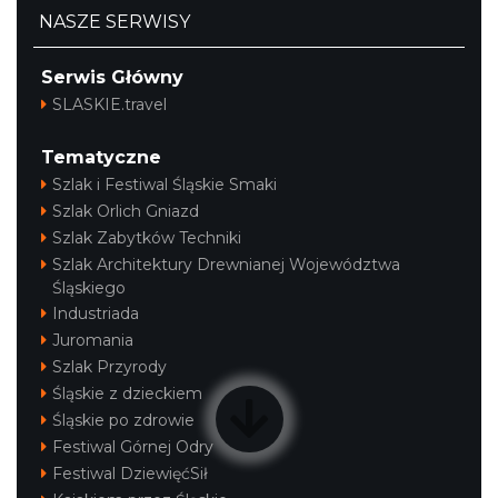
NASZE SERWISY
Serwis Główny
SLASKIE.travel
Tematyczne
Szlak i Festiwal Śląskie Smaki
Szlak Orlich Gniazd
Szlak Zabytków Techniki
Szlak Architektury Drewnianej Województwa
Śląskiego
Industriada
Juromania
Szlak Przyrody
Śląskie z dzieckiem
Śląskie po zdrowie
Festiwal Górnej Odry
Festiwal DziewięćSił