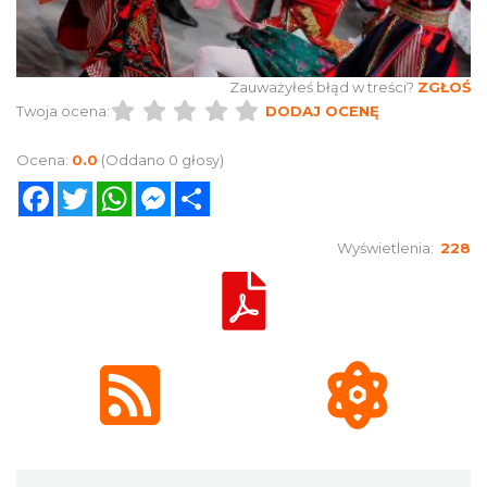
Zauważyłeś błąd w treści?
ZGŁOŚ
Twoja ocena:
DODAJ OCENĘ
Ocena:
0.0
(Oddano 0 głosy)
Facebook
Twitter
WhatsApp
Messenger
Share
Wyświetlenia:
228