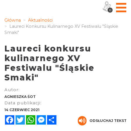
0
Główna
Aktualności
Laureci Konkursu Kulinarnego XV Festiwalu "Śląskie
Smaki"
Laureci konkursu
kulinarnego XV
Festiwalu "Śląskie
Smaki"
Autor:
AGNIESZKA ŚOT
Data publikacji:
14 CZERWIEC 2021
Facebook
Twitter
WhatsApp
Messenger
Share
ODSŁUCHAJ TEKST