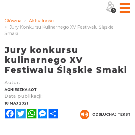
0
Główna
Aktualności
Jury Konkursu Kulinarnego XV Festiwalu Śląskie
Smaki
Jury konkursu
kulinarnego XV
Festiwalu Śląskie Smaki
Autor:
AGNIESZKA ŚOT
Data publikacji:
18 MAJ 2021
Facebook
Twitter
WhatsApp
Messenger
Share
ODSŁUCHAJ TEKST