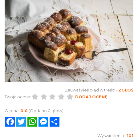
Zauważyłeś błąd w treści?
ZGŁOŚ
Twoja ocena:
DODAJ OCENĘ
Ocena:
0.0
(Oddano 0 głosy)
Facebook
Twitter
WhatsApp
Messenger
Share
Wyświetlenia:
101