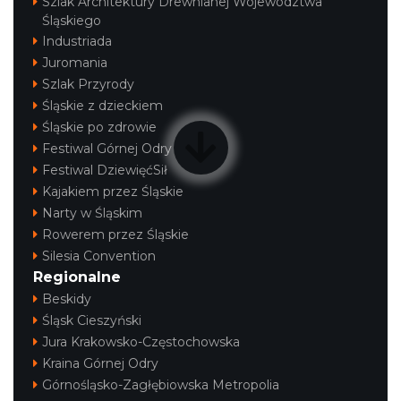
Szlak Architektury Drewnianej Województwa
Śląskiego
Industriada
Juromania
Szlak Przyrody
Śląskie z dzieckiem
Śląskie po zdrowie
Festiwal Górnej Odry
Festiwal DziewięćSił
Kajakiem przez Śląskie
Narty w Śląskim
Rowerem przez Śląskie
Silesia Convention
Regionalne
Beskidy
Śląsk Cieszyński
Jura Krakowsko-Częstochowska
Kraina Górnej Odry
Górnośląsko-Zagłębiowska Metropolia