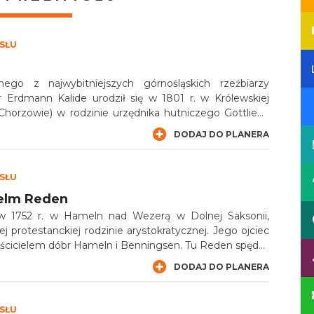
YSŁU
go z najwybitniejszych górnośląskich rzeźbiarzy
r Erdmann Kalide urodził się w 1801 r. w Królewskiej
Chorzowie) w rodzinie urzędnika hutniczego Gottlieba
odlegał między innymi ruch wielkich pieców i kontakty
DODAJ DO PLANERA
iami.
YSŁU
elm Reden
 w 1752 r. w Hameln nad Wezerą w Dolnej Saksonii,
j protestanckiej rodzinie arystokratycznej. Jego ojciec
aścicielem dóbr Hameln i Benningsen. Tu Reden spędził
szczał do szkoły powszechnej, po której kontynuował
DODAJ DO PLANERA
 i Getyndze. Na tamtejszym uniwersytecie studiował
e, a na uniwersytetach w Halle i Hanowerze – prawo
YSŁU