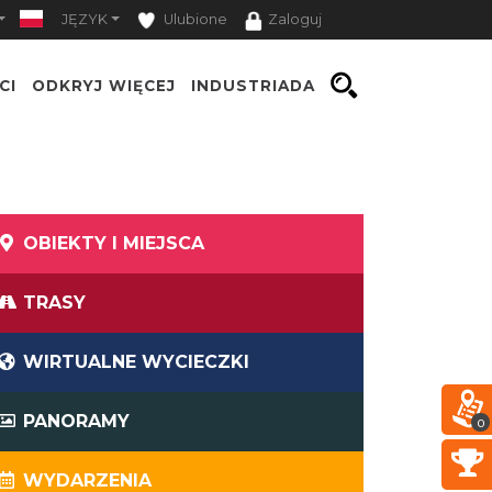
JĘZYK
Ulubione
Zaloguj
CI
ODKRYJ WIĘCEJ
INDUSTRIADA
OBIEKTY I MIEJSCA
TRASY
WIRTUALNE WYCIECZKI
PANORAMY
0
WYDARZENIA