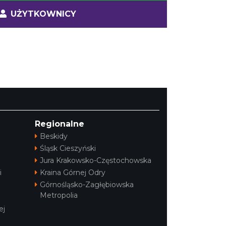
UŻYTKOWNICY
Regionalne
Beskidy
Śląsk Cieszyński
Jura Krakowsko-Częstochowska
i
Kraina Górnej Odry
Górnośląsko-Zagłębiowska
Metropolia
ej