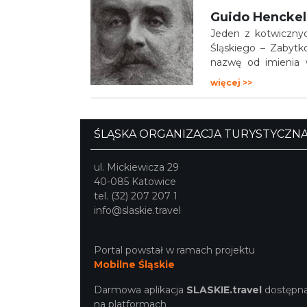
Guido Hencke
Jeden z kotwiczny
Śląskiego – Zabyt
nazwę od imienia w
Henckel von Donne
więcej >>
ŚLĄSKA ORGANIZACJA TURYSTYCZN
ul. Mickiewicza 29
40-085 Katowice
tel. (32) 207 207 1
info@slaskie.travel
Portal powstał w ramach projektu
Mobilne Śląskie
Darmowa aplikacja
SLASKIE.travel
dostępn
na platformach