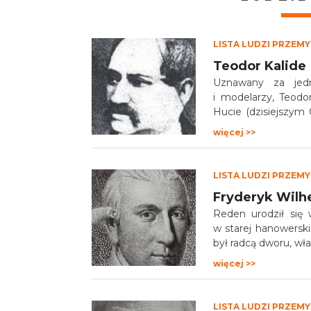
LISTA LUDZI PRZEM
Teodor Kalide
Uznawany za jedne
i modelarzy, Teodo
Hucie (dzisiejszym 
Kalidego, któremu p
więcej >>
z królewskimi kopaln
LISTA LUDZI PRZEM
Fryderyk Wilh
Reden urodził się
w starej hanowerskie
był radcą dworu, wł
dzieciństwo i uczę
więcej >>
nauki w Clausthall
nauki przyrodnicz
ogólne i górnicze.
LISTA LUDZI PRZEM