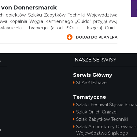
l von Donnersmarck
ch obiektów Szlaku Zabytków Techniki Województwa
kowa Kopalnia Węgla Kamiennego „Guido” przyjął swą
łaściciela – hrabiego (a od 1901 r. – księcia) Guido
rsmarcka.
DODAJ DO PLANERA
A
NASZE SERWISY
Serwis Główny
SLASKIE.travel
Tematyczne
Szlak i Festiwal Śląskie Smak
Szlak Orlich Gniazd
Szlak Zabytków Techniki
Szlak Architektury Drewnian
a
Województwa Śląskiego