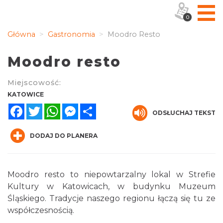
0
Główna
Gastronomia
Moodro Resto
Moodro resto
Miejscowość:
KATOWICE
Facebook
Twitter
WhatsApp
Messenger
Share
ODSŁUCHAJ TEKST
DODAJ DO PLANERA
Moodro resto to niepowtarzalny lokal w Strefie
Kultury w Katowicach, w budynku Muzeum
Śląskiego. Tradycje naszego regionu łączą się tu ze
współczesnością.