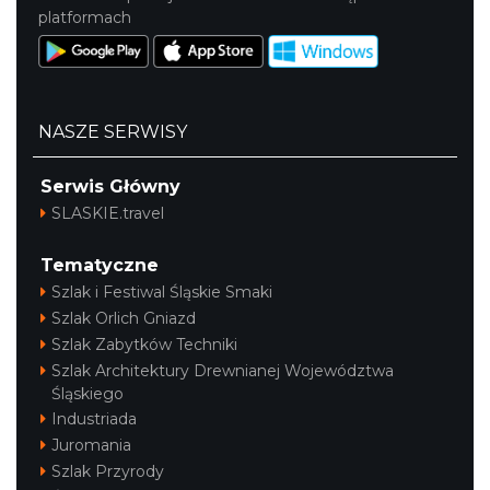
platformach
NASZE SERWISY
Serwis Główny
SLASKIE.travel
Tematyczne
Szlak i Festiwal Śląskie Smaki
Szlak Orlich Gniazd
Szlak Zabytków Techniki
Szlak Architektury Drewnianej Województwa
Śląskiego
Industriada
Juromania
Szlak Przyrody