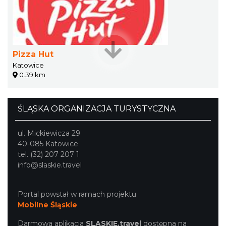
Pizza Hut
Katowice
0.39 km
ŚLĄSKA ORGANIZACJA TURYSTYCZNA
ul. Mickiewicza 29
40-085 Katowice
tel. (32) 207 207 1
info@slaskie.travel
Portal powstał w ramach projektu
Mobilne Śląskie
Darmowa aplikacja
SLASKIE.travel
dostępna na