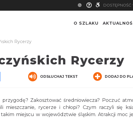
DOSTĘPNOŚĆ
O SZLAKU
AKTUALNOŚ
skich Rycerzy
czyńskich Rycerzy
pp
senger
Share
ODSŁUCHAJ TEKST
DODAJ DO PL
 przygodę? Zakosztować średniowiecza? Poczuć atm
i mieszczanie, rycerze i chłopi? Czym raczyli się ksi
takim miejscu w województwie śląskim. Atrakcji moc je