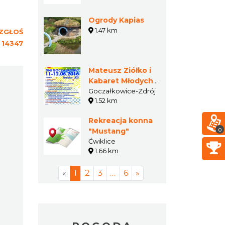
Ogrody Kapias
1.47 km
ZGŁOŚ
:
14347
Mateusz Ziółko i
Kabaret Młodych
Panów na XXI
Goczałkowice-Zdrój
1.52 km
Dniach
Goczałkowic!
Rekreacja konna
0
"Mustang"
Ćwiklice
1.66 km
«
1
2
3
…
6
»