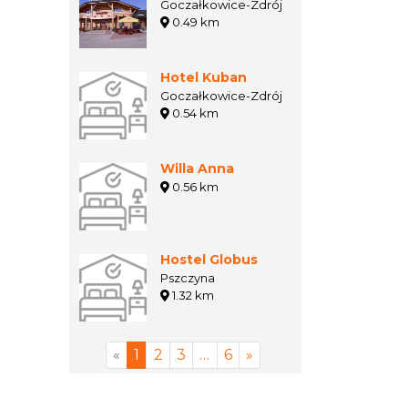
Goczałkowice-Zdrój
0.49 km
Hotel Kuban
Goczałkowice-Zdrój
0.54 km
Willa Anna
0.56 km
Hostel Globus
Pszczyna
1.32 km
«
1
2
3
…
6
»