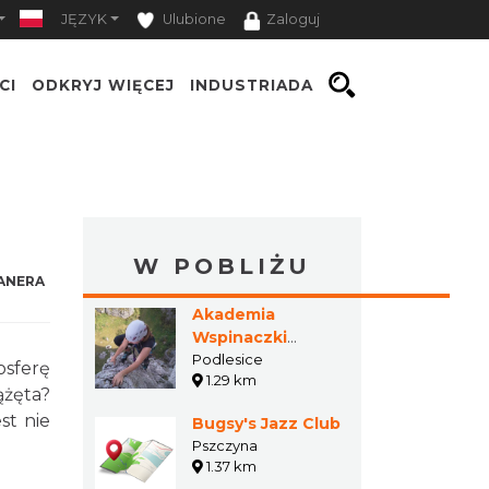
JĘZYK
Ulubione
Zaloguj
CI
ODKRYJ WIĘCEJ
INDUSTRIADA
W POBLIŻU
ANERA
Akademia
Wspinaczki
Górskiej
Podlesice
osferę
1.29 km
Innominata
ążęta?
st nie
Bugsy's Jazz Club
Pszczyna
1.37 km