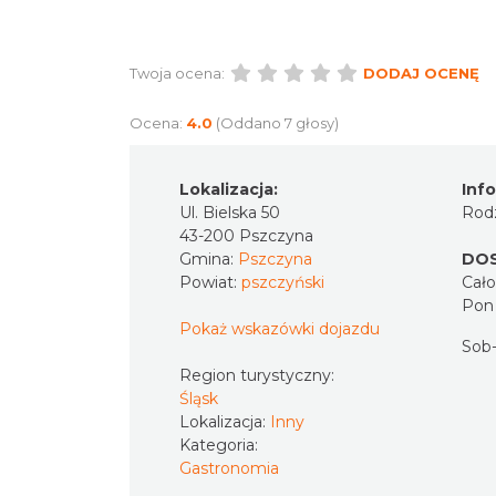
Twoja ocena:
DODAJ OCENĘ
Ocena:
4.0
(Oddano 7 głosy)
Lokalizacja:
Inf
Ul. Bielska 50
Rodz
43-200 Pszczyna
Gmina:
Pszczyna
DO
Powiat:
pszczyński
Cał
Pon 
Pokaż wskazówki dojazdu
Sob-
Region turystyczny:
Śląsk
Lokalizacja:
Inny
Kategoria:
Gastronomia