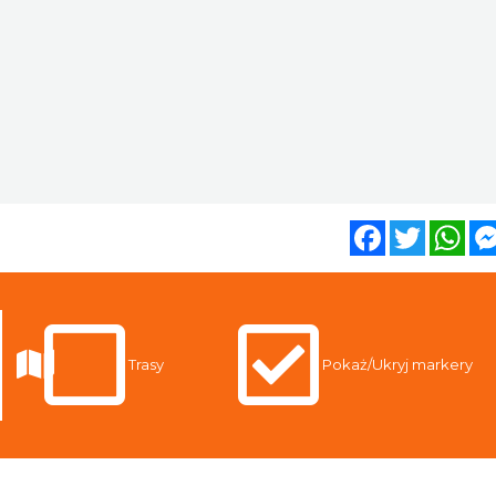
Facebook
Twitter
Wh
Trasy
Pokaż/Ukryj markery