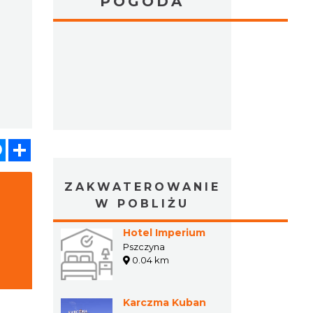
POGODA
atsApp
Messenger
Share
ZAKWATEROWANIE
W POBLIŻU
Hotel Imperium
Pszczyna
0.04 km
Karczma Kuban