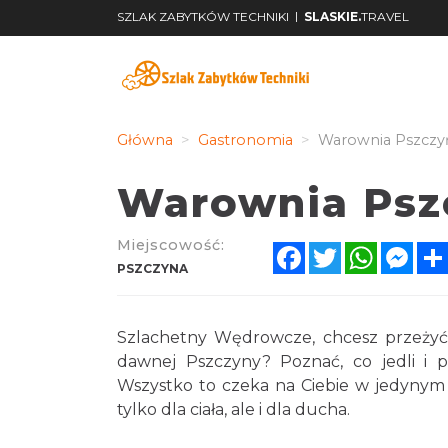
|
SZLAK ZABYTKÓW TECHNIKI
SLASKIE.
TRAVEL
Główna
Gastronomia
Warownia Pszczyń
Warownia Psz
Miejscowość:
Facebook
Twitter
WhatsA
Mes
PSZCZYNA
Szlachetny Wędrowcze, chcesz przeżyć
dawnej Pszczyny? Poznać, co jedli i pil
Wszystko to czeka na Ciebie w jedynym 
tylko dla ciała, ale i dla ducha.