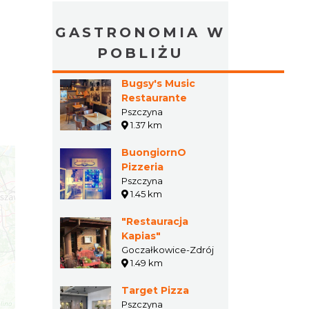
GASTRONOMIA W
POBLIŻU
Bugsy's Music
Restaurante
Pszczyna
1.37 km
BuongiornO
Pizzeria
Pszczyna
1.45 km
"Restauracja
Kapias"
Goczałkowice-Zdrój
1.49 km
Target Pizza
Pszczyna