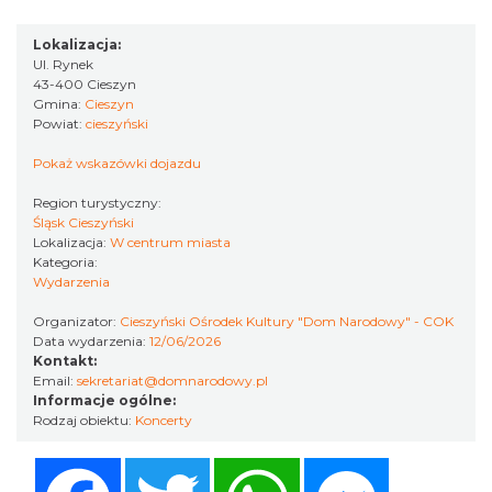
Lokalizacja:
Ul. Rynek
Cieszyn
43-400 Cieszyn
0.11 km
2026-08-16
Gmina:
Cieszyn
Powiat:
cieszyński
Pokaż wskazówki dojazdu
Region turystyczny:
Śląsk Cieszyński
Lokalizacja:
W centrum miasta
Kategoria:
Wydarzenia
Cieszyn
Organizator:
Cieszyński Ośrodek Kultury "Dom Narodowy" - COK
0.11 km
2026-08-23
Data wydarzenia:
12/06/2026
Kontakt:
Email:
sekretariat@domnarodowy.pl
Informacje ogólne:
Rodzaj obiektu:
Koncerty
Facebook
Twitter
WhatsApp
Messenger