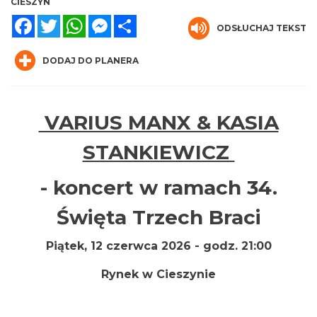
CIESZYN
Facebook
Twitter
WhatsApp
Messenger
Share
ODSŁUCHAJ TEKST
DODAJ DO PLANERA
Cieszyn
0.00 km
2026-08-14
VARIUS MANX & KASIA
STANKIEWICZ
- koncert w ramach 34.
Święta Trzech Braci
Piątek, 12 czerwca 2026 - godz. 21:00
Cieszyn
0.00 km
2026-08-21
Rynek w Cieszynie