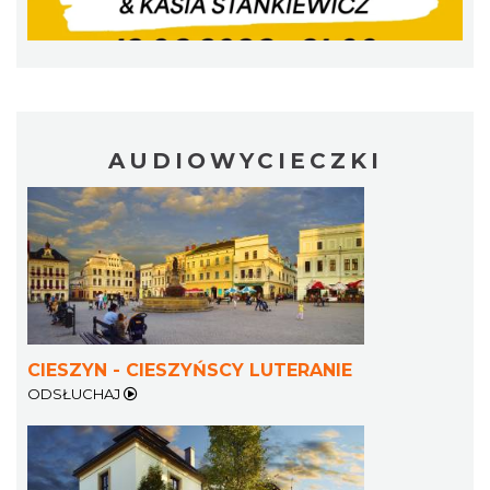
Patroni cieszyńskich ulic - wystawa
Cieszyn
AUDIOWYCIECZKI
0.32 km
2026-07-03
CIESZYN - CIESZYŃSCY LUTERANIE
Ślad. Litera. Piksel. Wystawa z okazji 30-
ODSŁUCHAJ
lecia Muzeum Drukarstwa w Cieszynie
Cieszyn
0.34 km
2026-07-01