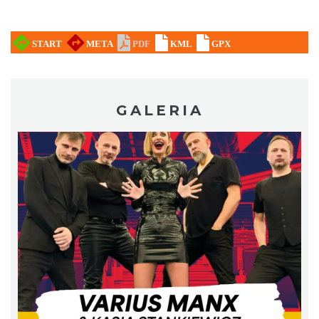
LOVE SONGS-historie miłosne zapisane w
muzyce
Cieszyn
GALERIA
0.24 km
2026-10-24
Cieszyn
0.32 km
2026-08-08