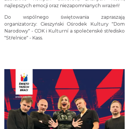
najlepszych emocji oraz niezapomnianych wrażeń!
Cieszyn
Do wspólnego świętowania zapraszają
0.05 km
2026-08-30
organizatorzy:
Cieszyński Ośrodek Kultury "Dom
Narodowy" - COK
i
Kulturní a společenské středisko
"Střelnice" - Kass
.
Wystawa: Z ONDRASZKIEM PRZEZ DEKADY
60-lecie Turystycznego Klubu Kolarskiego
Cieszyn
PTTK "Ondraszek"
0.06 km
2026-05-27