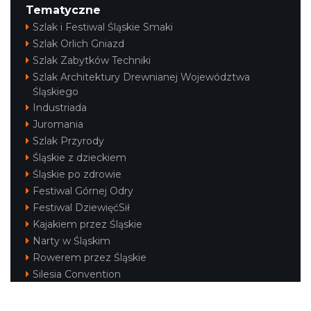
Tematyczne
Szlak i Festiwal Śląskie Smaki
Cieszyn
Szlak Orlich Gniazd
0.43 km
2026-09-05
Szlak Zabytków Techniki
Szlak Architektury Drewnianej Województwa
Śląskiego
Industriada
Juromania
Szlak Przyrody
Śląskie z dzieckiem
Śląskie po zdrowie
Cieszyn
Festiwal Górnej Odry
0.43 km
2026-09-19
Festiwal DziewięćSił
Kajakiem przez Śląskie
Narty w Śląskim
Rowerem przez Śląskie
Silesia Convention
Regionalne
Beskidy