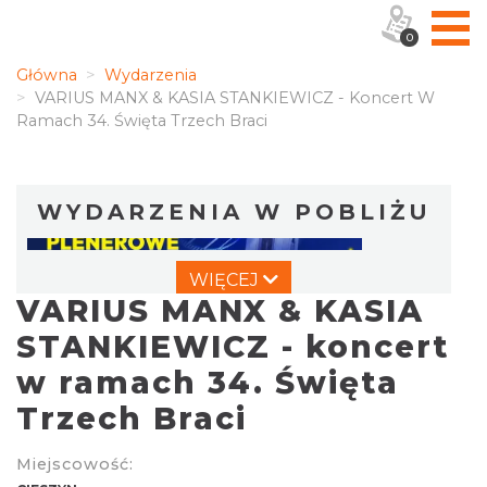
0
Główna
Wydarzenia
VARIUS MANX & KASIA STANKIEWICZ - Koncert W
Ramach 34. Święta Trzech Braci
WYDARZENIA W POBLIŻU
WIĘCEJ
VARIUS MANX & KASIA
STANKIEWICZ - koncert
w ramach 34. Święta
Trzech Braci
Cieszyn
0.00 km
2026-08-07
Miejscowość: