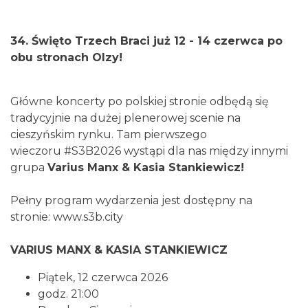
34. Święto Trzech Braci już 12 - 14 czerwca po
obu stronach Olzy!
Cieszyn
0.00 km
2026-08-28
Główne koncerty po polskiej stronie odbędą się
tradycyjnie na dużej plenerowej scenie na
cieszyńskim rynku. Tam pierwszego
wieczoru
#S3B2026
wystąpi dla nas między innymi
grupa
Varius Manx
&
Kasia Stankiewicz
!
Pełny program wydarzenia jest dostępny na
stronie:
www.s3b.city
Cieszyn
0.05 km
2026-08-09
VARIUS MANX & KASIA STANKIEWICZ
Piątek, 12 czerwca 2026
godz. 21:00