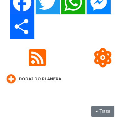
„Daniec kontra Kryszak”
Share
Cieszyn
0.24 km
2026-11-08
DODAJ DO PLANERA
Spektakl "Tajemnica 16. piętra"
Cieszyn
0.24 km
2026-10-18
Trasa