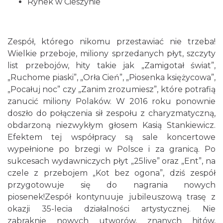
Rynek w Cieszynie
Cieszyn
Zespół, którego nikomu przestawiać nie trzeba!
0.05 km
2026-08-16
Wielkie przeboje, miliony sprzedanych płyt, szczyty
list przebojów, hity takie jak „Zamigotał świat”,
„Ruchome piaski”, „Orła Cień”, „Piosenka księżycowa”,
„Pocałuj noc” czy „Zanim zrozumiesz”, które potrafią
zanucić miliony Polaków. W 2016 roku ponownie
doszło do połączenia sił zespołu z charyzmatyczną,
obdarzoną niezwykłym głosem Kasią Stankiewicz.
Efektem tej współpracy są sale koncertowe
Cieszyn
wypełnione po brzegi w Polsce i za granicą. Po
0.05 km
2026-08-23
sukcesach wydawniczych płyt „25live” oraz „Ent”, na
czele z przebojem „Kot bez ogona”, dziś zespół
przygotowuje się do nagrania nowych
piosenek!Zespół kontynuuje jubileuszową trasę z
okazji 35-lecia działalności artystycznej. Nie
zabraknie nowych utworów, znanych hitów,