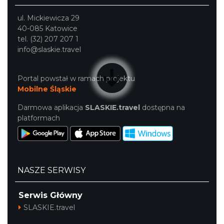
ul. Mickiewicza 29
40-085 Katowice
tel. (32) 207 207 1
Cieszyn
info@slaskie.travel
0.43 km
2026-08-08
Portal powstał w ramach projektu
Mobilne Śląskie
Darmowa aplikacja
SLASKIE.travel
dostępna na
platformach
Cieszyn
0.43 km
2026-08-22
NASZE SERWISY
Serwis Główny
SLASKIE.travel