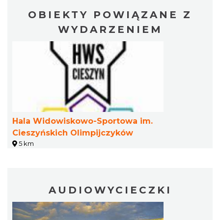
OBIEKTY POWIĄZANE Z
WYDARZENIEM
KOCIA SZAJKA FEST 2
Cieszyn
3.95 km
2026-08-21
Hala Widowiskowo-Sportowa im.
Cieszyńskich Olimpijczyków
5 km
Spektakl "Tajemnica 16. piętra"
Cieszyn
4.06 km
2026-10-18
AUDIOWYCIECZKI