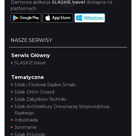
4.14 km
2026-08-08
Darmowa aplikacja
SLASKIE.travel
dostępna na
platformach
NASZE SERWISY
Serwis Główny
Patroni cieszyńskich ulic - wystawa
SLASKIE.travel
Cieszyn
4.14 km
2026-07-03
Tematyczne
Szlak i Festiwal Śląskie Smaki
Szlak Orlich Gniazd
Szlak Zabytków Techniki
Szlak Architektury Drewnianej Województwa
Śląskiego
Industriada
Juromania
Cieszyn
4.19 km
2026-08-14
Szlak Przyrody