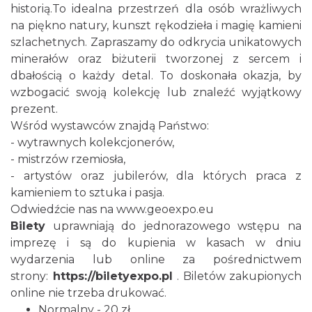
historią.To idealna przestrzeń dla osób wrażliwych
na piękno natury, kunszt rękodzieła i magię kamieni
szlachetnych. Zapraszamy do odkrycia unikatowych
minerałów oraz biżuterii tworzonej z sercem i
dbałością o każdy detal. To doskonała okazja, by
wzbogacić swoją kolekcję lub znaleźć wyjątkowy
prezent.
Cieszyn
Wśród wystawców znajdą Państwo:
3.73 km
2026-08-09
- wytrawnych kolekcjonerów,
- mistrzów rzemiosła,
- artystów oraz jubilerów, dla których praca z
kamieniem to sztuka i pasja.
Odwiedźcie nas na
www.geoexpo.eu
Bilety
uprawniają do jednorazowego wstępu na
imprezę i są do kupienia w kasach w dniu
wydarzenia lub online za pośrednictwem
Cieszyn
strony:
https://biletyexpo.pl
. Biletów zakupionych
3.73 km
2026-08-16
online nie trzeba drukować.
Normalny - 20 zł