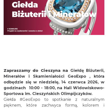
Cieszyn
3.41 km
2026-08-23
Zapraszamy do Cieszyna na
Giełdę Biżuterii,
Minerałów i Skamieniałości GeoExpo
, która
odbędzie się w niedzielę, 14 czerwca 2026, w
godzinach 10:00 - 18:00, na Hali Widowiskowo-
Koncert na głos i organy - Paweł Konik &
Sportowa im. Cieszyńskich Olimpijczyków.
Maciej Zakrzewski
Giełda
#GeoExpo
to spotkanie z naturalnym
Cieszyn
3.41 km
2026-09-06
pięknem, które zachwyca formą, kolorem i