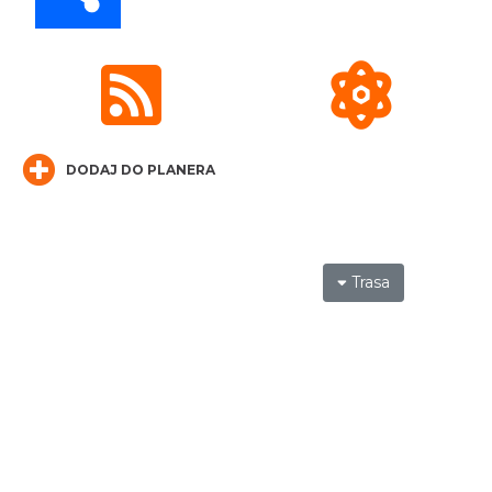
Cieszyn
3.81 km
2026-08-30
DODAJ DO PLANERA
Trasa
Cieszyn
3.84 km
2026-08-14