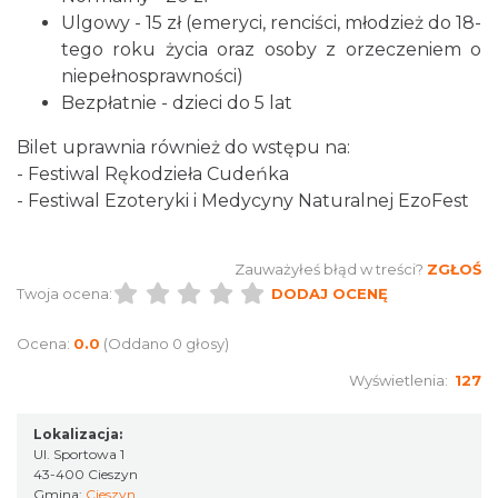
Ulgowy - 15 zł (emeryci, renciści, młodzież do 18-
tego roku życia oraz osoby z orzeczeniem o
niepełnosprawności)
Bezpłatnie - dzieci do 5 lat
Bilet uprawnia również do wstępu na:
Cieszyn
- Festiwal Rękodzieła Cudeńka
3.73 km
2026-08-23
- Festiwal Ezoteryki i Medycyny Naturalnej EzoFest
Zauważyłeś błąd w treści?
ZGŁOŚ
Twoja ocena:
DODAJ OCENĘ
Ocena:
0.0
(Oddano 0 głosy)
Wyświetlenia:
127
Cieszyn
3.81 km
2026-08-09
Lokalizacja:
Ul. Sportowa 1
43-400 Cieszyn
Gmina:
Cieszyn