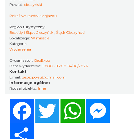
Powiat:
cieszyński
Pokaż wskazówki dojazdu
Region turystyczny:
Beskidy i Śląsk Cieszyński, Śląsk Cieszyński
Cieszyn
Lokalizacja:
W mieście
3.81 km
2026-08-16
Kategoria:
Wydarzenia
Organizator:
GeoExpo
Data wydarzenia:
10:00 - 18:00 14/06/2026
Kontakt:
Email:
geoexpo.eu@gmail.com
Informacje ogólne:
Rodzaj obiektu:
Inne
Cieszyn
Facebook
Twitter
WhatsApp
Messenger
3.81 km
2026-08-23
Share