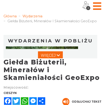
0
Główna
Wydarzenia
Giełda Biżuterii, Minerałów I Skamieniałości GeoExpo
WYDARZENIA W POBLIŻU
WIĘCEJ
Giełda Biżuterii,
Minerałów i
Skamieniałości GeoExpo
Cross Bike Dzięgielów 2026
Miejscowość:
Dzięgielów
CIESZYN
2.58 km
2026-09-05
Facebook
Twitter
WhatsApp
Messenger
Share
ODSŁUCHAJ TEKST