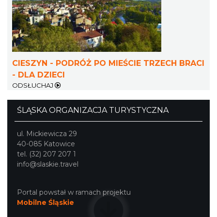
CIESZYN - PODRÓŻ PO MIEŚCIE TRZECH BRACI
- DLA DZIECI
Ślad. Litera. Piksel. Wystawa z okazji 30-
ODSŁUCHAJ
lecia Muzeum Drukarstwa w Cieszynie
Cieszyn
ŚLĄSKA ORGANIZACJA TURYSTYCZNA
4.13 km
2026-07-01
ul. Mickiewicza 29
40-085 Katowice
tel. (32) 207 207 1
info@slaskie.travel
Portal powstał w ramach projektu
Mobilne Śląskie
Cieszyn