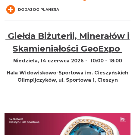
DODAJ DO PLANERA
Giełda Biżuterii, Minerałów i
Wieczór uwielbienia w jedności na
Skamieniałości GeoExpo
Mołczynie
Dzięgielów
Niedziela, 14 czerwca 2026 - 10:00 - 18:00
2.94 km
2026-08-22
Hala Widowiskowo-Sportowa im. Cieszyńskich
Olimpijczyków, ul. Sportowa 1, Cieszyn
Cieszyn
3.41 km
2026-08-09