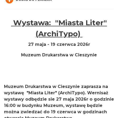
Wystawa: "Miasta Liter"
(ArchiTypo)
Cieszyn
27 maja - 19 czerwca 2026r
0.06 km
2026-08-08
Muzeum Drukarstwa w Cieszynie
Muzeum Drukarstwa w Cieszynie zaprasza na
wystawę "Miasta Liter" (ArchiTypo). Wernisaż
wystawy odbędzie sie 27 maja 2026r o godzinie
Patroni cieszyńskich ulic - wystawa
Cieszyn
16:00 w budynku Muzeum, wystawę będzie
0.06 km
2026-07-03
można zwiedzać do 19 czerwca w godzinach