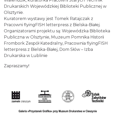
Walendzik, kuratorka Pracowni Starych Technik
Drukarskich Wojewódzkiej Biblioteki Publicznej w
Olsztynie.
Kuratorem wystawy jest Tomek Ratajczak z
Pracowni flyingFISH letterpress z Bielska-Białej.
Organizatorami projektu są: Wojewódzka Biblioteka
Cieszyn
Publiczna w Olsztynie, Muzeum Pomnika Historii
0.09 km
2026-08-21
Frombork Zespół Katedralny, Pracownia flyingFISH
letterpress z Bielska-Białej, Dom Słów – Izba
Drukarska w Lublinie
Zapraszamy!
Cieszyn
0.09 km
2026-08-28