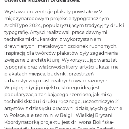
otwarcia Muzeum Drukarstwa.
Wystawa prezentuje plakaty powstałe w V
międzynarodowym projekcie typograficznym
ArchiTypo 2024, popularyzującym tradycyjny druk i
typografię. Artyści realizowali prace dawnymi
technikami drukarskimi z wykorzystaniem
Cieszyn
drewnianych i metalowych czcionek ruchomych.
0.09 km
2026-08-07
Inspiracją dla twórców plakatów były zagadnienia
związane z architekturą. Wykorzystując warsztat
typografa oraz właściwości litery, artyści ukazali na
plakatach miejsca, budynki, przestrzeń
urbanistyczną miast realnych i wyobrażonych.
W piątej edycji projektu, którego ideą jest
popularyzacja zanikającego rzemiosła, jakimi są
techniki składu i druku ręcznego, uczestniczyło 21
Cieszyn
artystów z dziesięciu pracowni, działających głównie
0.09 km
2026-08-14
w Polsce, ale też m.in. w Belgii i Wielkiej Brytanii.
Koordynatorką projektu jest dr Iwona Bolińska-