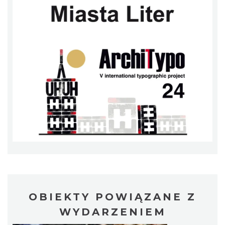
Mozaika Folkloru II – Spotkanie trzech
kultur
Cieszyn
0.11 km
2026-09-12
LOVE SONGS-historie miłosne zapisane w
muzyce
Cieszyn
0.11 km
2026-10-24
OBIEKTY POWIĄZANE Z
WYDARZENIEM