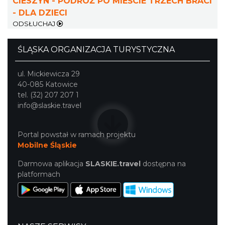
CIESZYN - PODRÓŻ PO MIEŚCIE TRZECH BRACI
- DLA DZIECI
ODSŁUCHAJ
ŚLĄSKA ORGANIZACJA TURYSTYCZNA
ul. Mickiewicza 29
40-085 Katowice
Cieszyn
tel. (32) 207 207 1
0.14 km
2026-09-27
info@slaskie.travel
Portal powstał w ramach projektu
Mobilne Śląskie
Darmowa aplikacja
SLASKIE.travel
dostępna na
platformach
ŚWIĘTO HERBATY 2026
Cieszyn
0.14 km
2026-08-29