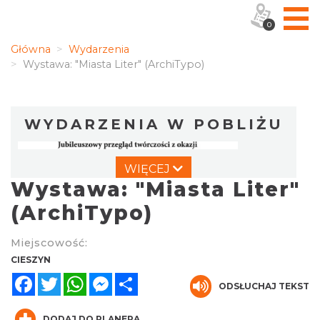
0
Główna
Wydarzenia
Wystawa: "Miasta Liter" (ArchiTypo)
WYDARZENIA W POBLIŻU
WIĘCEJ
Wystawa: "Miasta Liter"
(ArchiTypo)
Miejscowość:
Ślad. Litera. Piksel. Wystawa z okazji 30-
CIESZYN
lecia Muzeum Drukarstwa w Cieszynie
Facebook
Twitter
WhatsApp
Messenger
Share
ODSŁUCHAJ TEKST
Cieszyn
0.00 km
2026-07-01
DODAJ DO PLANERA