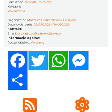
Lokalizacja:
W centrum miasta
Kategoria:
Cieszyn
Wydarzenia
0.09 km
2026-08-15
Organizator:
Muzeum Drukarstwa w Cieszynie
Data wydarzenia:
27/05/2026 - 19/06/2026
Kontakt:
Email:
drukarstwo@zamekcieszyn.pl
Informacje ogólne:
Rodzaj obiektu:
Wystawy
Facebook
Twitter
WhatsApp
Messenger
Cieszyn
0.09 km
2026-08-29
Share
Cieszyn