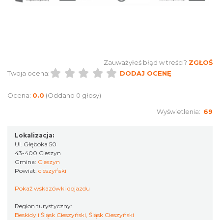
Cieszyn
0.09 km
2026-09-05
Zauważyłeś błąd w treści?
ZGŁOŚ
Twoja ocena:
DODAJ OCENĘ
Ocena:
0.0
(Oddano 0 głosy)
Wyświetlenia:
69
Cieszyn
Lokalizacja:
0.09 km
2026-09-19
Ul. Głęboka 50
43-400 Cieszyn
Gmina:
Cieszyn
Powiat:
cieszyński
Pokaż wskazówki dojazdu
Region turystyczny:
Beskidy i Śląsk Cieszyński, Śląsk Cieszyński