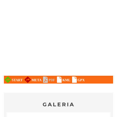
Cieszyn
0.11 km
2026-10-18
Koncert KARUZELA GNA
Cieszyn
0.11 km
2026-09-20
GALERIA