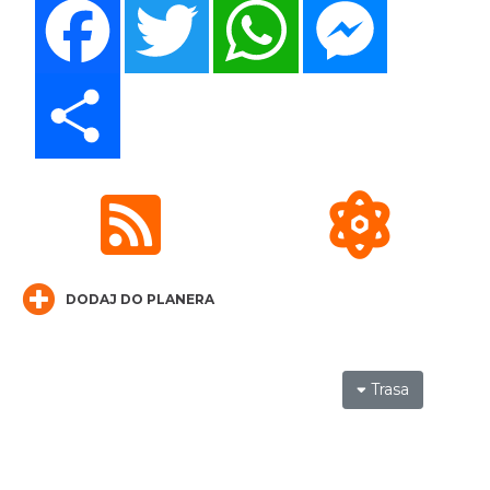
LORD OF THE DANCE - 30th Anniversary
Tour
Share
Katowice
10.22 km
2026-12-11
DODAJ DO PLANERA
LORD OF THE DANCE 2026
Katowice
10.22 km
2026-12-11
Trasa