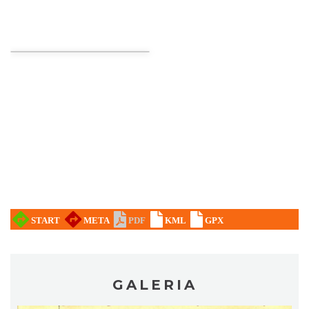
CO, GDZIE, KIEDY W KATOWICACH 3-
9.08.2026
Katowice
10.26 km
2026-08-03
Poland Bachaturo Festiwal
Katowice
10.30 km
2026-08-14
GALERIA