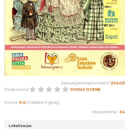
Chorzów
6.33 km
2026-10-04
Fajer Festiwal 2026
Chorzów
6.33 km
2026-08-28
Zauważyłeś błąd w treści?
ZGŁOŚ
Twoja ocena:
DODAJ OCENĘ
Ocena:
0.0
(Oddano 0 głosy)
Wyświetlenia:
34
Lokalizacja: