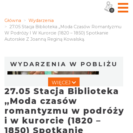
0
Główna
Wydarzenia
27.05 Stacja Biblioteka „Moda Czasów Romantyzmu
W Podróży I W Kurorcie (1820 – 1850) Spotkanie
Autorskie Z Joanną Reginą Kowalską.
WYDARZENIA W POBLIŻU
WIĘCEJ
27.05 Stacja Biblioteka
„Moda czasów
romantyzmu w podróży
i w kurorcie (1820 –
Dzień Kartofla w chorzowskim skansenie
Chorzów
1850) Spotkanie
6.25 km
2026-09-20