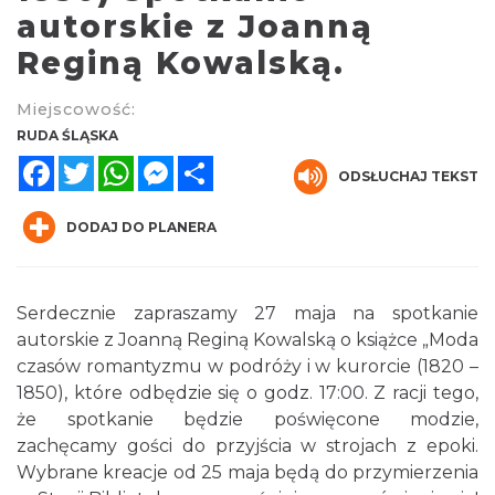
autorskie z Joanną
Reginą Kowalską.
Miejscowość:
RUDA ŚLĄSKA
Facebook
Twitter
WhatsApp
Messenger
Share
ODSŁUCHAJ TEKST
O zbożach, chlebie i ziołach
DODAJ DO PLANERA
Chorzów
6.25 km
2026-08-23
Serdecznie zapraszamy 27 maja na spotkanie
autorskie z Joanną Reginą Kowalską o książce „Moda
czasów romantyzmu w podróży i w kurorcie (1820 –
1850), które odbędzie się o godz. 17:00. Z racji tego,
że spotkanie będzie poświęcone modzie,
zachęcamy gości do przyjścia w strojach z epoki.
Śląsko Wilijo
Wybrane kreacje od 25 maja będą do przymierzenia
Chorzów