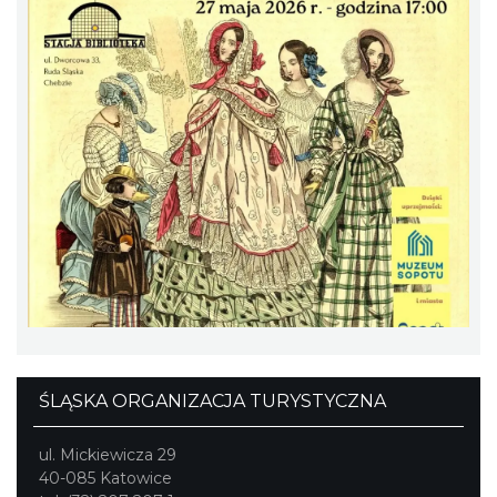
17th WORLD BRIDGE SERIES – Katowice
2026
Katowice
10.30 km
2026-08-20
ŚLĄSKA ORGANIZACJA TURYSTYCZNA
Alicja Majewska & Włodzimierz Korcz &
Warsaw String Quartet - Jubileusz
ul. Mickiewicza 29
Katowice
40-085 Katowice
10.45 km
2026-09-18