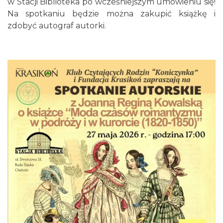
w Stacji Biblioteka po wcześniejszym umówieniu się!
6.25 km
2026-12-13
Na spotkaniu będzie można zakupić książkę i
zdobyć autograf autorki.
Silesia Memoriał Kamili Skolimowskiej
Chorzów
6.33 km
2026-08-23
Silesia Marathon 2026