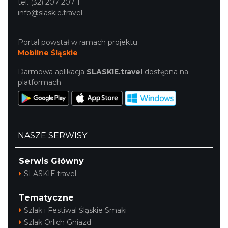
tel. (32) 207 207 1
info@slaskie.travel
Portal powstał w ramach projektu
Mobilne Śląskie
Darmowa aplikacja
SLASKIE.travel
dostępna na
platformach
44. Rawa Blues Festival
Katowice
10.45 km
2026-10-03
NASZE SERWISY
Serwis Główny
SLASKIE.travel
Tematyczne
Szlak i Festiwal Śląskie Smaki
Henryk Miśkiewicz – 75 lat Mistrza i Goście
Szlak Orlich Gniazd
Katowice