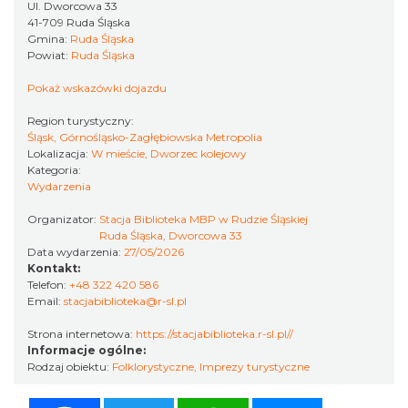
Kult – Pomarańczowa Trasa 2026
Ul. Dworcowa 33
Katowice
41-709 Ruda Śląska
10.17 km
2026-11-14
Gmina:
Ruda Śląska
Powiat:
Ruda Śląska
Pokaż wskazówki dojazdu
Region turystyczny:
Śląsk, Górnośląsko-Zagłębiowska Metropolia
Lokalizacja:
W mieście, Dworzec kolejowy
Kategoria:
Wydarzenia
Myslovitz - Sentymentalny powrót do lat
Organizator:
Stacja Biblioteka MBP w Rudzie Śląskiej
2000
Ruda Śląska, Dworcowa 33
Data wydarzenia:
27/05/2026
Katowice
Kontakt:
10.17 km
2026-11-15
Telefon:
+48 322 420 586
Email:
stacjabiblioteka@r-sl.pl
Strona internetowa:
https://stacjabiblioteka.r-sl.pl//
Informacje ogólne:
Rodzaj obiektu:
Folklorystyczne
,
Imprezy turystyczne
Facebook
Twitter
WhatsApp
Messenger