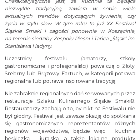
Żarki-Letnisko
Charakterystyczne jest, że kuchnia ta będąca
27.58 km
2026-08-09
niezwykle tradycyjną, zawiera w sobie wiele
aktualnych trendów dotyczących żywienia, czy
życia
w stylu slow. W tym roku to już X
X
Festiwal
Śląskie Smaki i zagości ponownie w
K
oszęcinie,
na terenie siedziby Zespołu Pieśni
i Tańca „Śląsk” im.
Stanisława Hadyny.
Uczestnicy festiwalu (amatorzy, szkoły
gastronomiczne i profesjonaliści) powalczą o Złoty,
Muzyczne Niedziele w Altance w Żarkach -
Srebrny lub Brązowy Fartuch, w kategorii potrawa
Letnisku
Żarki-Letnisko
regionalna lub potrawa inspirowana tradycją.
27.58 km
2026-08-16
Nie zabraknie regionalnych dań serwowanych przez
restauracje Szlaku Kulinarnego Śląskie Smaki®.
Restauratorzy zadbają o to, by nikt na Festiwalu nie
był głodny. Festiwal jest zawsze okazją do spotkania
się gastronomicznych reprezentantów różnych
regionów województwa, będzie więc i kuchnia
beskidzka, i jurajska, a także lokalne produkty