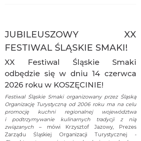
JUBILEUSZOWY XX
FESTIWAL ŚLĄSKIE SMAKI!
Koncert finałowy Letniego Jurajskiego
Festiwalu Muzycznego 2026
XX Festiwal Śląskie Smaki
Częstochowa
25.60 km
2026-08-23
odbędzie się w dniu 14 czerwca
2026 roku w KOSZĘCINIE!
Festiwal Śląskie Smaki organizowany przez Śląską
Organizację Turystyczną od 2006 roku ma na celu
promocję kuchni regionalnej województwa
i podtrzymywanie kulinarnych tradycji z nią
związanych
Muzyczne Niedziele w Altance w Żarkach -
– mówi Krzysztof Jazowy, Prezes
Zarządu Śląskiej Organizacji Turystycznej
Letnisku
-