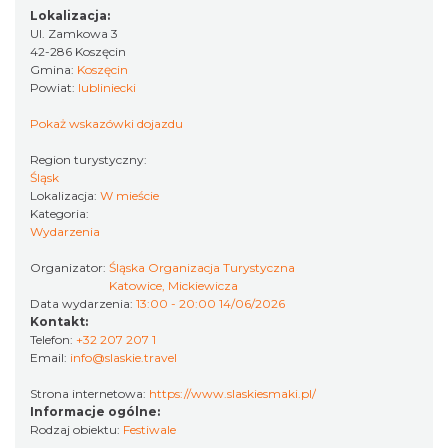
Lokalizacja:
Ul. Zamkowa 3
42-286 Koszęcin
Gmina:
Koszęcin
Powiat:
lubliniecki
Pokaż wskazówki dojazdu
Region turystyczny:
Śląsk
Lokalizacja:
W mieście
Kategoria:
Wydarzenia
Organizator:
Śląska Organizacja Turystyczna
Katowice, Mickiewicza
Data wydarzenia:
13:00 - 20:00 14/06/2026
Kontakt:
Telefon:
+32 207 207 1
Email:
info@slaskie.travel
Strona internetowa:
https://www.slaskiesmaki.pl/
Informacje ogólne:
Rodzaj obiektu:
Festiwale