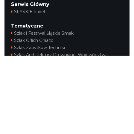
Serwis Główny
SLASKIE.travel
Tematyczne
Szlak i Festiwal Śląskie Smaki
Szlak Orlich Gniazd
Szlak Zabytków Techniki
Szlak Architektury Drewnianej Województwa
Śląskiego
Industriada
Juromania
Szlak Przyrody
Śląskie z dzieckiem
Śląskie po zdrowie
Festiwal Górnej Odry
Festiwal DziewięćSił
Kajakiem przez Śląskie
Narty w Śląskim
Rowerem przez Śląskie