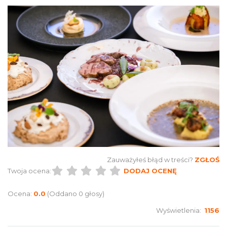
Zauważyłeś błąd w treści?
ZGŁOŚ
Twoja ocena:
DODAJ OCENĘ
Ocena:
0.0
(Oddano 0 głosy)
Wyświetlenia:
1156