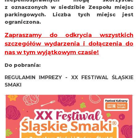
z oznaczonych w siedzibie Zespołu miejsc
parkingowych. Liczba tych miejsc jest
ograniczona.
Zapraszamy do odkrycia wszystkich
szczegółów wydarzenia i dołączenia do
nas w tym wyjątkowym czasie!
Do pobrania:
REGULAMIN IMPREZY - XX FESTIWAL ŚLĄSKIE
SMAKI