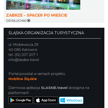
14.59 km
2026-10-18
ZABRZE - SPACER PO MIEŚCIE
ODSŁUCHAJ
ŚLĄSKA ORGANIZACJA TURYSTYCZNA
ul. Mickiewicza 29
OFF Festival 2026
40-085 Katowice
Katowice
tel. (32) 207 207 1
16.15 km
2026-08-07
info@slaskie.travel
Portal powstał w ramach projektu
Mobilne Śląskie
Darmowa aplikacja
SLASKIE.travel
dostępna na
platformach
Wystawa prof. Włodzimierza