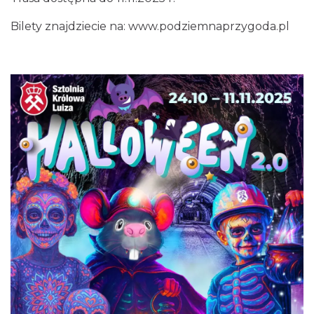
10.77 km
2026-12-13
Bilety znajdziecie na:
www.podziemnaprzygoda.pl
CO, GDZIE, KIEDY W KATOWICACH 3-
9.08.2026
Katowice
14.27 km
2026-08-03