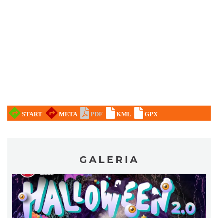
Muzyka zespołu Metallica symfonicznie
2026
Katowice
14.55 km
2026-11-14
GALERIA
Alicja Majewska & Włodzimierz Korcz &
Warsaw String Quartet - Jubileusz
Katowice
14.59 km
2026-09-18