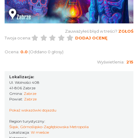
Kult – Pomarańczowa Trasa 2026
Katowice
14.33 km
2026-11-14
Zauważyłeś błąd w treści?
ZGŁOŚ
Twoja ocena:
DODAJ OCENĘ
Ocena:
0.0
(Oddano 0 głosy)
Wyświetlenia:
215
Myslovitz - Sentymentalny powrót do lat
Lokalizacja:
2000
Ul. Wolności 408
Katowice
41-806 Zabrze
14.33 km
2026-11-15
Gmina:
Zabrze
Powiat:
Zabrze
Pokaż wskazówki dojazdu
Region turystyczny:
Śląsk, Górnośląsko-Zagłębiowska Metropolia
Lokalizacja:
W mieście
Kategoria: