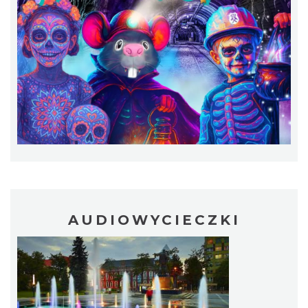
44. Rawa Blues Festival
Katowice
14.59 km
2026-10-03
AUDIOWYCIECZKI
Henryk Miśkiewicz – 75 lat Mistrza i Goście
Katowice