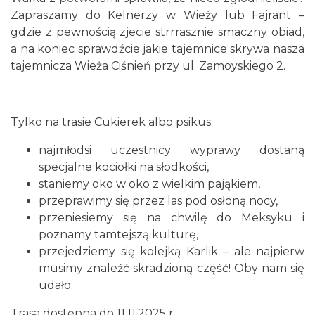
Zapraszamy do Kelnerzy w Wieży lub Fajrant –
gdzie z pewnością zjecie strrrasznie smaczny obiad,
a na koniec sprawdźcie jakie tajemnice skrywa nasza
tajemnicza Wieża Ciśnień przy ul. Zamoyskiego 2.
Tylko na trasie Cukierek albo psikus:
O zbożach, chlebie i ziołach
Chorzów
najmłodsi uczestnicy wyprawy dostaną
10.77 km
2026-08-23
specjalne kociołki na słodkości,
staniemy oko w oko z wielkim pająkiem,
przeprawimy się przez las pod osłoną nocy,
przeniesiemy się na chwilę do Meksyku i
poznamy tamtejszą kulturę,
przejedziemy się kolejką Karlik – ale najpierw
musimy znaleźć skradzioną część! Oby nam się
udało.
Śląsko Wilijo
Chorzów
Trasa dostępna do 11.11.2025 r.