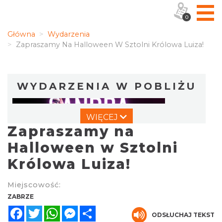
0
Główna
Wydarzenia
Zapraszamy Na Halloween W Sztolni Królowa Luiza!
WYDARZENIA W POBLIŻU
WIĘCEJ
Zapraszamy na
Halloween w Sztolni
Królowa Luiza!
Koncert Sandry w Gliwicach
Miejscowość:
Gliwice
ZABRZE
7.77 km
2026-10-16
Facebook
Twitter
WhatsApp
Messenger
Share
ODSŁUCHAJ TEKST