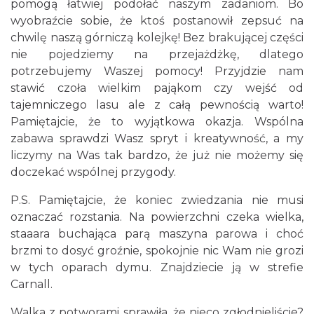
pomogą łatwiej podołać naszym zadaniom. Bo
wyobraźcie sobie, że ktoś postanowił zepsuć na
chwilę naszą górniczą kolejkę! Bez brakującej części
nie pojedziemy na przejażdżkę, dlatego
potrzebujemy Waszej pomocy! Przyjdzie nam
stawić czoła wielkim pająkom czy wejść od
tajemniczego lasu ale z całą pewnością warto!
Fajer Festiwal 2026
Pamiętajcie, że to wyjątkowa okazja. Wspólna
Chorzów
zabawa sprawdzi Wasz spryt i kreatywność, a my
10.73 km
2026-08-28
liczymy na Was tak bardzo, że już nie możemy się
doczekać wspólnej przygody.
P.S. Pamiętajcie, że koniec zwiedzania nie musi
oznaczać rozstania. Na powierzchni czeka wielka,
staaara buchająca parą maszyna parowa i choć
brzmi to dosyć groźnie, spokojnie nic Wam nie grozi
w tych oparach dymu. Znajdziecie ją w strefie
Dzień Kartofla w chorzowskim skansenie
Carnall.
Chorzów
10.77 km
2026-09-20
Walka z potworami sprawiła, że nieco zgłodnieliście?