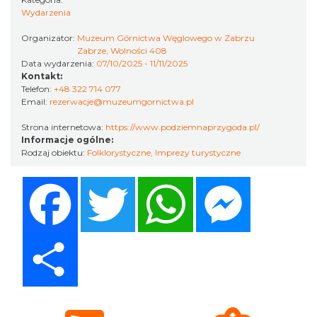
Wydarzenia
LORD OF THE DANCE - 30th Anniversary
Organizator:
Muzeum Górnictwa Węglowego w Zabrzu
Tour
Zabrze, Wolności 408
Katowice
Data wydarzenia:
07/10/2025 - 11/11/2025
14.36 km
2026-12-11
Kontakt:
Telefon:
+48 322 714 077
Email:
rezerwacje@muzeumgornictwa.pl
Strona internetowa:
https://www.podziemnaprzygoda.pl/
Informacje ogólne:
Rodzaj obiektu:
Folklorystyczne
,
Imprezy turystyczne
Facebook
Twitter
WhatsApp
Messenger
LORD OF THE DANCE 2026
Katowice
Share
14.36 km
2026-12-11