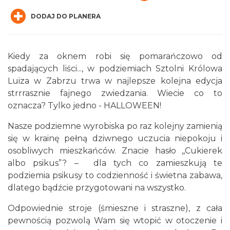
DODAJ DO PLANERA
Kiedy za oknem robi się pomarańczowo od
spadających liści..., w podziemiach Sztolni Królowa
Silesia Memoriał Kamili Skolimowskiej
Luiza w Zabrzu trwa w najlepsze kolejna edycja
Chorzów
strrrasznie fajnego zwiedzania. Wiecie co to
10.73 km
2026-08-23
oznacza? Tylko jedno - HALLOWEEN!
Nasze podziemne wyrobiska po raz kolejny zamienią
się w krainę pełną dziwnego uczucia niepokoju i
osobliwych mieszkańców. Znacie hasło ,,Cukierek
albo psikus”? – dla tych co zamieszkują te
podziemia psikusy to codzienność i świetna zabawa,
dlatego bądźcie przygotowani na wszystko.
Silesia Marathon 2026
Chorzów
Odpowiednie stroje (śmieszne i straszne), z cała
10.73 km
2026-10-04
pewnością pozwolą Wam się wtopić w otoczenie i