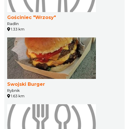
Gościniec "Wrzosy"
Radlin
1.33 km
Swojski Burger
Rybnik
1.63 km