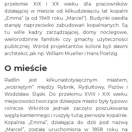
przełomie XIX i XX wieku dla pracowników
działającej w mieście od kilkudziesięciu lat kopalni
„Emma” (a od 1949 roku „Marcel”). Budynki osiedla
stanęły naprzeciwko zabudowań kopalnianych. Są
tu wille kadry zarządzającej, domy noclegowe,
wielorodzinne familoki czy gmachy użyteczności
publicznej. Wśród projektantów kolonii byli sławni
architekci, jak np. William Mueller i Hans Poelzig.
O mieście
Radlin jest kilkunastotysięcznym miastem,
„wciśniętym” między Rybnik, Rydułtowy, Pszów i
Wodzisław Śląski. Do przełomu XVIII i XIX wieku
miejscowości tworzące dzisiejsze miasto były typowo
rolnicze. Wkrótce jednak zaczęto poszukiwania
węgla kamiennego i ruszyły tutaj pierwsze kopalnie.
Kopalnia „Emma”, działająca do dziś pod nazwą
„Marcel”, została uruchomiona w 1858 roku na