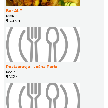
Bar ALF
Rybnik
1.01 km
Restauracja „Leśna Perła”
Radlin
1.05 km