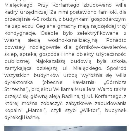
Mielęckiego. Przy Korfantego zbudowano wille
kadry urzędniczej. Za nimi postawiono familoki, dla
przeciętnie 4-5 rodzin, z budynkami gospodarczymi
na zapleczu. Ceglane gmachy mają najczęściej trzy
kondygnacje. Osiedle było zelektryfikowane, z
własną siecią wodno-kanalizacyjną. Ponadto
powstały noclegownie dla górników–kawalerów,
sklep, apteka, gospoda i inne obiekty użyteczności
publicznej. Najokazalszą budowlą była szkoła,
zamykająca dzisiejszą ul. Mielęckiego. Spośród
wszystkich budynków urodą wyróżnia się willa
dyrektorska (obecnie kawiarnia „Górnicza
Strzecha”), projektu Williama Muellera. Warto także
przejść się główną aleją Radlina, tj. ul. Korfantego, z
której można zobaczyć zabytkowe zabudowania
kopalni „Marcel”, czyli szyb „Wiktor”, budynek
dyrekcji i łaźnię.