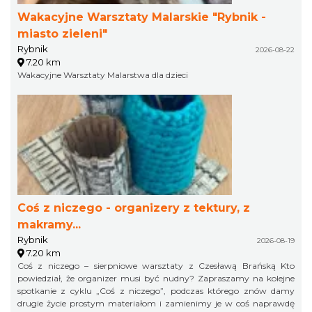
Wakacyjne Warsztaty Malarskie "Rybnik -
miasto zieleni"
Rybnik
2026-08-22
7.20 km
Wakacyjne Warsztaty Malarstwa dla dzieci
Coś z niczego - organizery z tektury, z
makramy...
Rybnik
2026-08-19
7.20 km
Coś z niczego – sierpniowe warsztaty z Czesławą Brańską Kto
powiedział, że organizer musi być nudny? Zapraszamy na kolejne
spotkanie z cyklu „Coś z niczego”, podczas którego znów damy
drugie życie prostym materiałom i zamienimy je w coś naprawdę