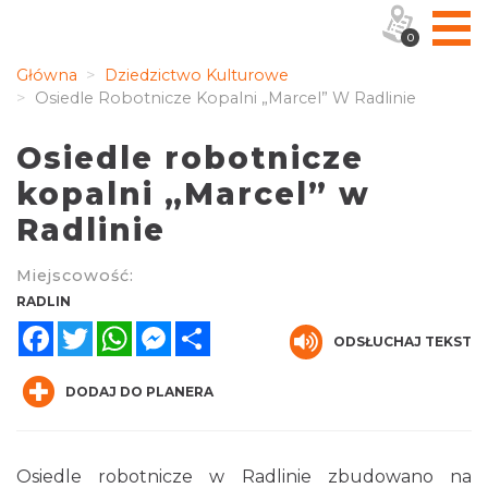
0
Główna
Dziedzictwo Kulturowe
Osiedle Robotnicze Kopalni „Marcel” W Radlinie
Osiedle robotnicze
kopalni „Marcel” w
Radlinie
Miejscowość:
RADLIN
Facebook
Twitter
WhatsApp
Messenger
Share
ODSŁUCHAJ TEKST
DODAJ DO PLANERA
Osiedle robotnicze w Radlinie zbudowano na