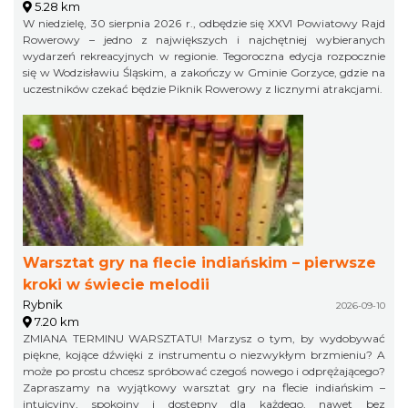
5.28 km
W niedzielę, 30 sierpnia 2026 r., odbędzie się XXVI Powiatowy Rajd
Rowerowy – jedno z największych i najchętniej wybieranych
wydarzeń rekreacyjnych w regionie. Tegoroczna edycja rozpocznie
się w Wodzisławiu Śląskim, a zakończy w Gminie Gorzyce, gdzie na
uczestników czekać będzie Piknik Rowerowy z licznymi atrakcjami.
Warsztat gry na flecie indiańskim – pierwsze
kroki w świecie melodii
Rybnik
2026-09-10
7.20 km
ZMIANA TERMINU WARSZTATU! Marzysz o tym, by wydobywać
piękne, kojące dźwięki z instrumentu o niezwykłym brzmieniu? A
może po prostu chcesz spróbować czegoś nowego i odprężającego?
Zapraszamy na wyjątkowy warsztat gry na flecie indiańskim –
intuicyjny, spokojny i dostępny dla każdego, nawet bez