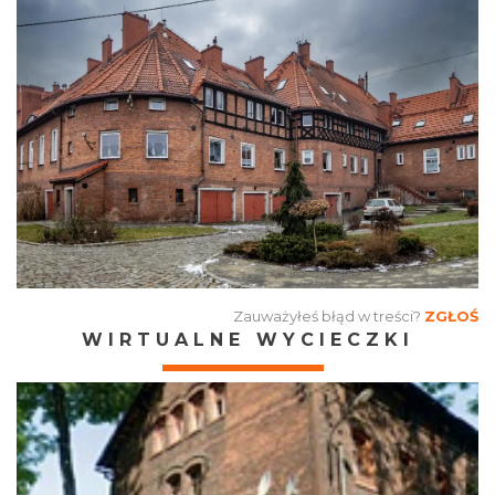
Zauważyłeś błąd w treści?
ZGŁOŚ
WIRTUALNE WYCIECZKI