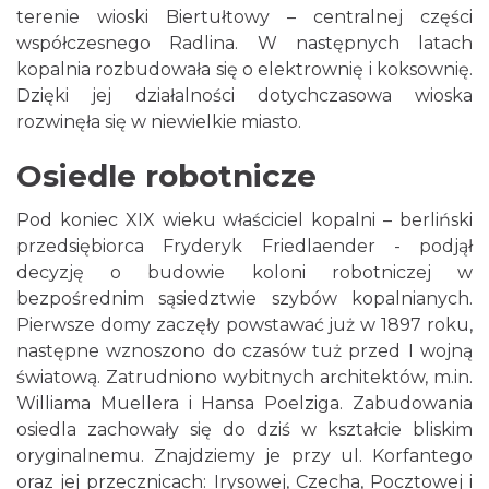
terenie wioski Biertułtowy – centralnej części
współczesnego Radlina. W następnych latach
kopalnia rozbudowała się o elektrownię i koksownię.
Dzięki jej działalności dotychczasowa wioska
rozwinęła się w niewielkie miasto.
Osiedle robotnicze
Pod koniec XIX wieku właściciel kopalni – berliński
przedsiębiorca Fryderyk Friedlaender - podjął
decyzję o budowie koloni robotniczej w
bezpośrednim sąsiedztwie szybów kopalnianych.
Pierwsze domy zaczęły powstawać już w 1897 roku,
następne wznoszono do czasów tuż przed I wojną
światową. Zatrudniono wybitnych architektów, m.in.
Williama Muellera i Hansa Poelziga. Zabudowania
osiedla zachowały się do dziś w kształcie bliskim
oryginalnemu. Znajdziemy je przy ul. Korfantego
oraz jej przecznicach: Irysowej, Czecha, Pocztowej i