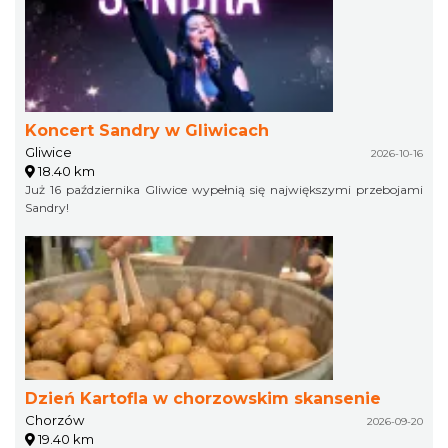
Koncert Sandry w Gliwicach
Gliwice
2026-10-16
18.40 km
Już 16 października Gliwice wypełnią się największymi przebojami
Sandry!
Dzień Kartofla w chorzowskim skansenie
Chorzów
2026-09-20
19.40 km