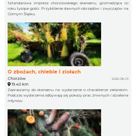
Sztandarowa impreza chorzowskiego skansenu, gromadząca co
roku tysiące gości. Przybliżenie dawnych obrzędów i zwyczajów na
Górnym Śląsku.
O zbożach, chlebie i ziołach
Chorzów
2026-08-23
19.40 km
Zapraszamy do skansenu na wydarzenie o charakterze zielarskim.
Podczas wydarzenia odbywają się pokazy prac żniwnych i działania
młynów.