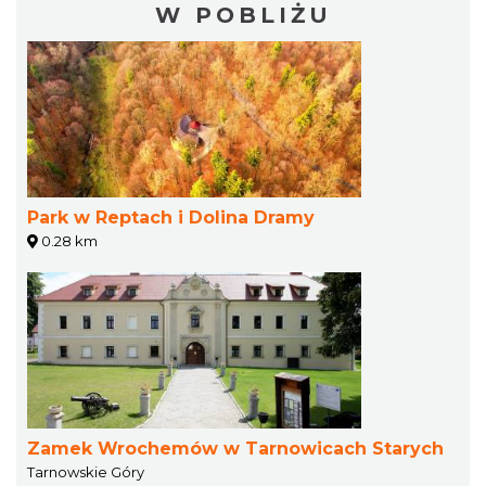
W POBLIŻU
Park w Reptach i Dolina Dramy
0.28 km
Zamek Wrochemów w Tarnowicach Starych
Tarnowskie Góry