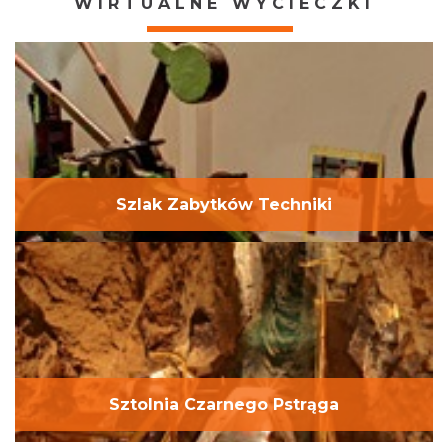
WIRTUALNE WYCIECZKI
jeszcze krajowa lista niematerialnego dziedzictwa
kulturowego, na której od 2018 roku znajduje się m.in.
Barbórka oraz tradycje wytwarzania koronki
koniakowskiej. Jedno jest pewne: mamy się czym
chwalić!
Szlak Zabytków Techniki
Sztolnia Czarnego Pstrąga