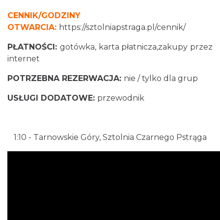
CENNIK/GODZINY
OTWARCIA:
https://sztolniapstraga.pl/cennik/
PŁATNOŚCI:
gotówka, karta płatnicza,zakupy przez
internet
POTRZEBNA REZERWACJA:
nie / tylko dla grup
USŁUGI DODATOWE:
przewodnik
1:10
- Tarnowskie Góry, Sztolnia Czarnego Pstrąga