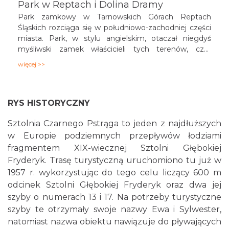
Park w Reptach i Dolina Dramy
Park zamkowy w Tarnowskich Górach Reptach
Śląskich rozciąga się w południowo-zachodniej części
miasta. Park, w stylu angielskim, otaczał niegdyś
myśliwski zamek właścicieli tych terenów, czyli
hrabiów Henckel von Donnersmarck, którzy urządzali
więcej >>
tutaj prestiżowe polowania. Po II wojnie światowej
zamek zniszczał, pozostały jedynie dwa budynki
gospodarcze. Ten cenny przyrodniczo teren objęto
RYS HISTORYCZNY
ochroną w ramach Zespołu Przyrodniczo-
Krajobrazowego „Park w Reptach i Dolina Dramy”.
Sztolnia Czarnego Pstrąga to jeden z najdłuższych
w Europie podziemnych przepływów łodziami
fragmentem XIX-wiecznej Sztolni Głębokiej
Fryderyk. Trasę turystyczną uruchomiono tu już w
1957 r. wykorzystując do tego celu liczący 600 m
odcinek Sztolni Głębokiej Fryderyk oraz dwa jej
szyby o numerach 13 i 17. Na potrzeby turystyczne
szyby te otrzymały swoje nazwy Ewa i Sylwester,
natomiast nazwa obiektu nawiązuje do pływających