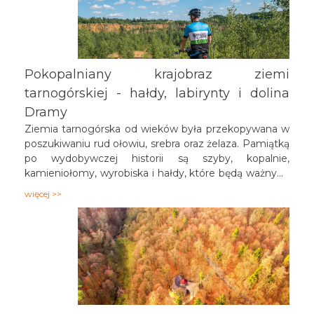
Pokopalniany krajobraz ziemi
tarnogórskiej - hałdy, labirynty i dolina
Dramy
Ziemia tarnogórska od wieków była przekopywana w
poszukiwaniu rud ołowiu, srebra oraz żelaza. Pamiątką
po wydobywczej historii są szyby, kopalnie,
kamieniołomy, wyrobiska i hałdy, które będą ważnymi
punktami rowerowej wycieczki. W Tarnowskich
więcej >>
Górach tereny i obiekty, które przez dziesiątki, a
nawet setki lat były związane z górnictwem, dziś
wpisane są na światową listę dziedzictwa UNESCO