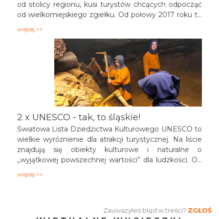
od stolicy regionu, kusi turystów chcących odpocząć
od wielkomiejskiego zgiełku. Od połowy 2017 roku to
również miasto o randze międzynarodowej cieszące
więcej >>
się rosnącym, w zawrotnym wręcz tempie,
zainteresowaniem. A to za sprawą wpisu 28 obiektów
z miasta na listę Światowego Dziedzictwa UNESCO,
pierwszego w woj. Śląskim. Podpowiadamy co
jeszcze zobaczyć w "mieście gwarków" podczas
wycieczki do województwa śląskiego.
2 x UNESCO - tak, to śląskie!
Światowa Lista Dziedzictwa Kulturowego UNESCO to
wielkie wyróżnienie dla atrakcji turystycznej. Na liście
znajdują się obiekty kulturowe i naturalne o
„wyjątkowej powszechnej wartości” dla ludzkości. Od
2017 roku wpisem na tą prestiżową listę pochwalić się
więcej >>
mogą Tarnowskie Góry. Drugi magnes na turystów,
także związany z UNESCO, to stolica regionu -
Katowice. W 2015 roku otrzymały tytuł Miasta
Zauważyłeś błąd w treści?
ZGŁOŚ
Kreatywnego UNESCO w dziedzinie muzyki. Jest