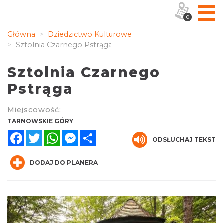
0
Główna
Dziedzictwo Kulturowe
Sztolnia Czarnego Pstrąga
Sztolnia Czarnego
Pstrąga
Miejscowość:
TARNOWSKIE GÓRY
Facebook
Twitter
WhatsApp
Messenger
Share
ODSŁUCHAJ TEKST
DODAJ DO PLANERA