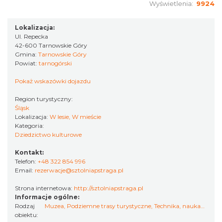
Wyświetlenia:
9924
Lokalizacja:
Ul. Repecka
42-600 Tarnowskie Góry
Gmina:
Tarnowskie Góry
Powiat:
tarnogórski
Pokaż wskazówki dojazdu
Region turystyczny:
Śląsk
Lokalizacja:
W lesie, W mieście
Kategoria:
Dziedzictwo kulturowe
Kontakt:
Telefon:
+48 322 854 996
Email:
rezerwacje@sztolniapstraga.pl
Strona internetowa:
http://sztolniapstraga.pl
Informacje ogólne:
Rodzaj
Muzea
,
Podziemne trasy turystyczne
,
Technika, nauka…
,
Popr
obiektu: