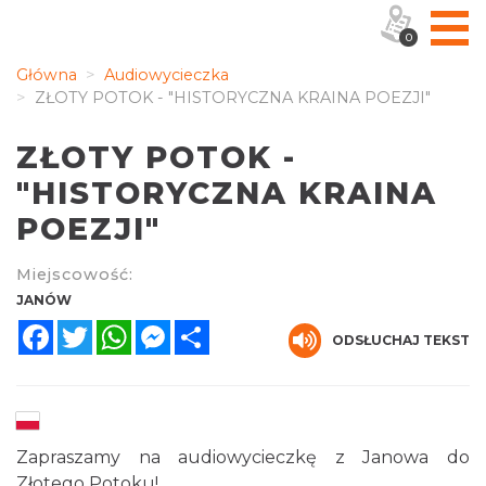
0
Główna
Audiowycieczka
ZŁOTY POTOK - "HISTORYCZNA KRAINA POEZJI"
ZŁOTY POTOK -
"HISTORYCZNA KRAINA
POEZJI"
Miejscowość:
JANÓW
Facebook
Twitter
WhatsApp
Messenger
Share
ODSŁUCHAJ TEKST
Zapraszamy na audiowycieczkę z Janowa do
Złotego Potoku!