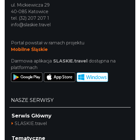
ul. Mickiewicza 29
40-085 Katowice
tel. (32) 207 207 1
info@slaskie.travel
Portal powstał w ramach projektu
Mobilne Śląskie
Darmowa aplikacja
SLASKIE.travel
dostępna na
platformach
NASZE SERWISY
Serwis Główny
SLASKIE.travel
Tematyczne