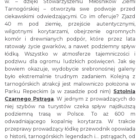
w. – dzięki Stowarzyszeniu Miłośników Ziemi
Tarnogórskiej – otworzyła swe podwoje przed
ciekawskimi odwiedzającymi. Co im oferuje? Zjazd
40 m pod ziemię, przejście autentycznymi,
wilgotnymi korytarzami, obejrzenie ogromnych
komór i drewnianych podpór, które przez lata
ratowały życie gwarków, a nawet podziemny spływ
łódką. Wszystko w atmosferze tajemniczości i
podziwu dla ogromu ludzkich poświęceń. Jak się
bowiem okazuje, wydobycie srebronośnej galeny
było ekstremalnie trudnym zadaniem. Kolejną z
tarnogórskich atrakcji jest malowniczo położona w
Parku Repeckim (a w zasadzie pod nim)
Sztolnia
Czarnego Pstrąga
. W jednym z prowadzących do
niej szybów na turystów czeka spływ najdłuższą
podziemną trasą w Polsce. To aż 600 m
odwadniającego kopalnię korytarza. W trakcie
przeprawy prowadzący łódkę przewodnik opowiada
o historii, tarnogórskich legendach i… pstrągach, od