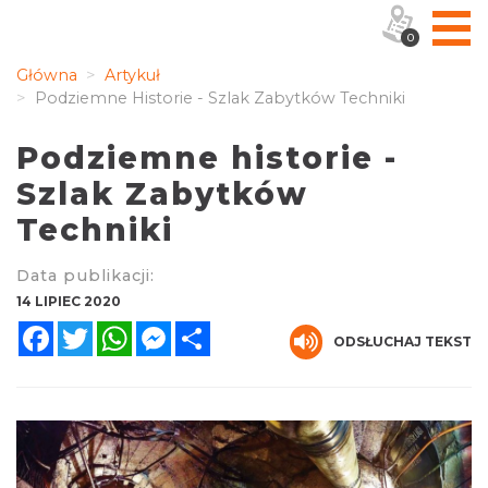
0
Główna
Artykuł
Podziemne Historie - Szlak Zabytków Techniki
Podziemne historie -
Szlak Zabytków
Techniki
Data publikacji:
14 LIPIEC 2020
Facebook
Twitter
WhatsApp
Messenger
Share
ODSŁUCHAJ TEKST