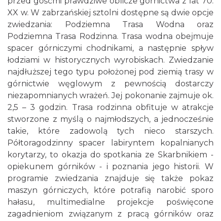
przed gośćmi prawdziwe oblicze górnictwa z lat 70.
XX w. W zabrzańskiej sztolni dostępne są dwie opcje
zwiedzania: Podziemna Trasa Wodna oraz
Podziemna Trasa Rodzinna. Trasa wodna obejmuje
spacer górniczymi chodnikami, a następnie spływ
łodziami w historycznych wyrobiskach. Zwiedzanie
najdłuższej tego typu położonej pod ziemią trasy w
górnictwie węglowym z pewnością dostarczy
niezapomnianych wrażeń. Jej pokonanie zajmuje ok.
2,5 – 3 godzin. Trasa rodzinna obfituje w atrakcje
stworzone z myślą o najmłodszych, a jednocześnie
takie, które zadowolą tych nieco starszych.
Półtoragodzinny spacer labiryntem kopalnianych
korytarzy, to okazja do spotkania ze Skarbnikiem -
opiekunem górników - i poznania jego historii. W
programie zwiedzania znajduje się także pokaz
maszyn górniczych, które potrafią narobić sporo
hałasu, multimedialne projekcje poświęcone
zagadnieniom związanym z pracą górników oraz