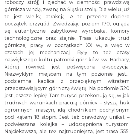
roboczy strój) i zjechać w ciemności prawdziwą
górnicza windą, zwaną na Śląsku szolą. Dla wielu już
to jest wielką atrakcją. A to przecież dopiero
początek przygód. Zwiedzając poziom 170, ogląda
się autentyczne zabytkowe wyrobiska, komory
technologiczne oraz stajnie. Trasa ukazuje trud
górniczej pracy w początkach XX w., a więc w
czasach jej mechanizacji. Były to też czasy
największego kultu patronki górników, św. Barbary,
której również jest poświęcona ekspozycja.
Niezwykłym miejscem na tym poziomie jest…
podziemna kaplica z przepięknym witrażem
przedstawiającym górniczą świętą. Na poziomie 320
jest jeszcze lepiej! Tam turyści przekonują się, w jak
trudnych warunkach pracują górnicy – słyszą huk
ogromnych maszyn, idą chodnikiem pochylonym
pod kątem 18 stopni. Jest też prawdziwy unikat –
podwieszana kolejka – udostępniona turystom.
Najciekawsza, ale też najtrudniejsza, jest trasa 355.