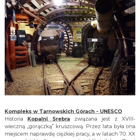
Kompleks w Tarnowskich Górach - UNESCO
Historia
Kopalni Srebra
związana jest z XVIII-
wieczną „gorączką” kruszcową. Przez lata była ona
miejscem naprawdę ciężkiej pracy, a w latach 70. XX