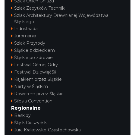
Szlak Orlich Gniazd
Szlak Zabytków Techniki
Szlak Architektury Drewnianej Województwa
Śląskiego
Industriada
Juromania
Szlak Przyrody
Śląskie z dzieckiem
Śląskie po zdrowie
Festiwal Górnej Odry
Festiwal DziewięćSił
Kajakiem przez Śląskie
Narty w Śląskim
Rowerem przez Śląskie
Silesia Convention
Regionalne
Beskidy
Śląsk Cieszyński
Jura Krakowsko-Częstochowska