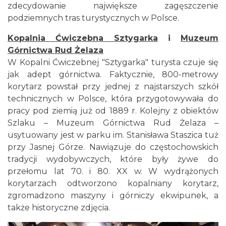
zdecydowanie największe zagęszczenie
podziemnych tras turystycznych w Polsce.
Kopalnia Ćwiczebna Sztygarka
i
Muzeum
Górnictwa Rud Żelaza
W Kopalni Ćwiczebnej "Sztygarka" turysta czuje się
jak adept górnictwa. Faktycznie, 800-metrowy
korytarz powstał przy jednej z najstarszych szkół
technicznych w Polsce, która przygotowywała do
pracy pod ziemią już od 1889 r. Kolejny z obiektów
Szlaku – Muzeum Górnictwa Rud Żelaza –
usytuowany jest w parku im. Stanisława Staszica tuż
przy Jasnej Górze. Nawiązuje do częstochowskich
tradycji wydobywczych, które były żywe do
przełomu lat 70. i 80. XX w. W wydrążonych
korytarzach odtworzono kopalniany korytarz,
zgromadzono maszyny i górniczy ekwipunek, a
także historyczne zdjęcia.