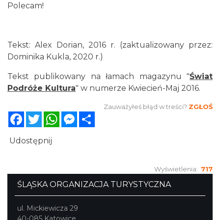
Polecam!
Tekst: Alex Dorian, 2016 r. (zaktualizowany przez:
Dominika Kukla, 2020 r.)
Tekst publikowany na łamach magazynu "
Świat
Podróże Kultura
" w numerze Kwiecień-Maj 2016.
Zauważyłeś błąd w treści?
ZGŁOŚ
Facebook
Twitter
WhatsApp
Messenger
Share
Udostępnij
Wyświetlenia:
717
ŚLĄSKA ORGANIZACJA TURYSTYCZNA
ul. Mickiewicza 29
40-085 Katowice