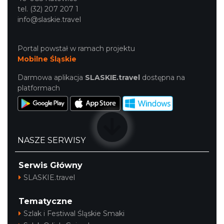
tel. (32) 207 207 1
info@slaskie.travel
Portal powstał w ramach projektu
Mobilne Śląskie
Darmowa aplikacja
SLASKIE.travel
dostępna na
platformach
NASZE SERWISY
Serwis Główny
SLASKIE.travel
Tematyczne
Szlak i Festiwal Śląskie Smaki