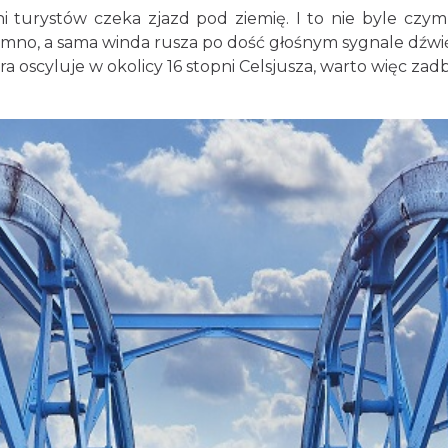
turystów czeka zjazd pod ziemię. I to nie byle czym, 
 ciemno, a sama winda rusza po dość głośnym sygnale dźwi
oscyluje w okolicy 16 stopni Celsjusza, warto więc zad