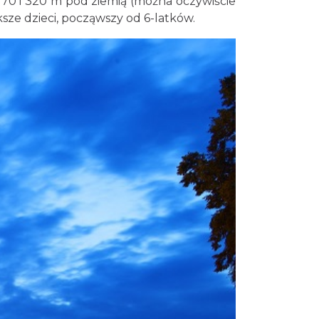
 170 i 320 m pod ziemią (można oczywiście
sze dzieci, począwszy od 6-latków.