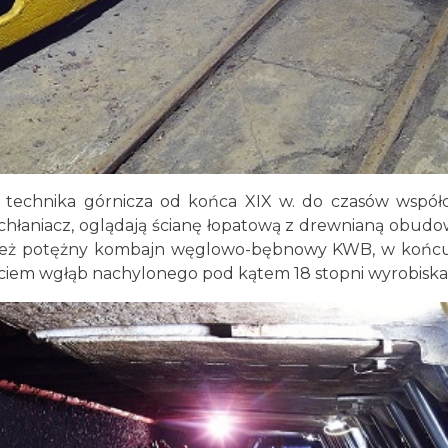
ę technika górnicza od końca XIX w. do czasów współ
łaniacz, oglądają ścianę łopatową z drewnianą obudową, w
eż potężny kombajn węglowo-bębnowy KWB, w końcu 
jściem wgłąb nachylonego pod kątem 18 stopni wyrobiska