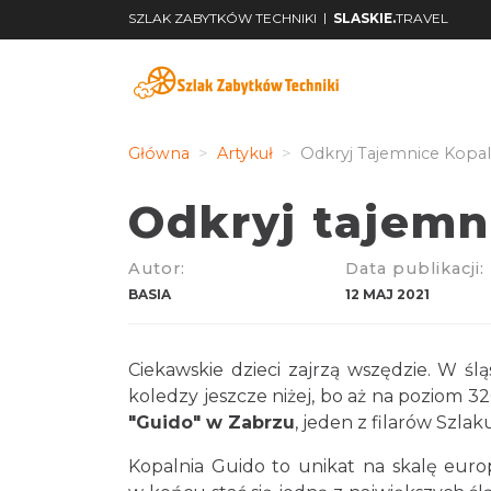
|
SZLAK ZABYTKÓW TECHNIKI
SLASKIE.
TRAVEL
Główna
Artykuł
Odkryj Tajemnice Kopal
Odkryj tajemn
Autor:
Data publikacji:
BASIA
12 MAJ 2021
Ciekawskie dzieci zajrzą wszędzie. W śl
koledzy jeszcze niżej, bo aż na poziom 32
"Guido" w Zabrzu
, jeden z filarów Szla
Kopalnia Guido to unikat na skalę euro