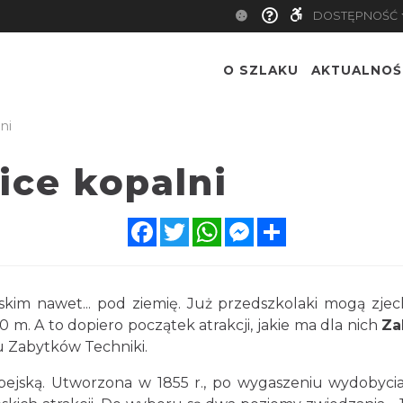
DOSTĘPNOŚĆ
O SZLAKU
AKTUALNOŚ
ni
ice kopalni
Facebook
Twitter
WhatsApp
Messenger
Share
ąskim nawet... pod ziemię. Już przedszkolaki mogą zje
0 m. A to dopiero początek atrakcji, jakie ma dla nich
Za
ku Zabytków Techniki.
pejską. Utworzona w 1855 r., po wygaszeniu wydobycia 