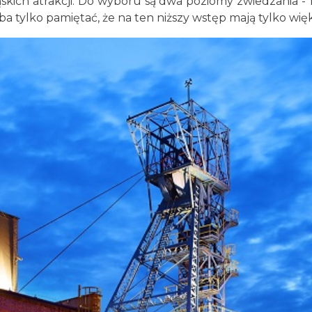
ąskich atrakcji. Do wyboru są dwa poziomy zwiedzania -
a tylko pamiętać, że na ten niższy wstęp mają tylko więk