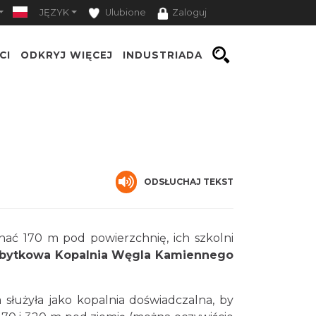
JĘZYK
Ulubione
Zaloguj
CI
ODKRYJ WIĘCEJ
INDUSTRIADA
ODSŁUCHAJ TEKST
chać 170 m pod powierzchnię, ich szkolni
bytkowa Kopalnia Węgla Kamiennego
służyła jako kopalnia doświadczalna, by