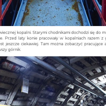
wiecznej kopalni. Starymi chodnikami dochodzi się d
nie. Przed laty konie pracowały w kopalniach razem z gó
t jeszcze ciekawiej. Tam można zobaczyć pracujące 
wszy górnik.