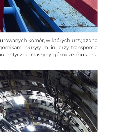
o murowanych komór, w których urządzono
rnikami, służyły m. in. przy transporcie
autentyczne maszyny górnicze (huk jest