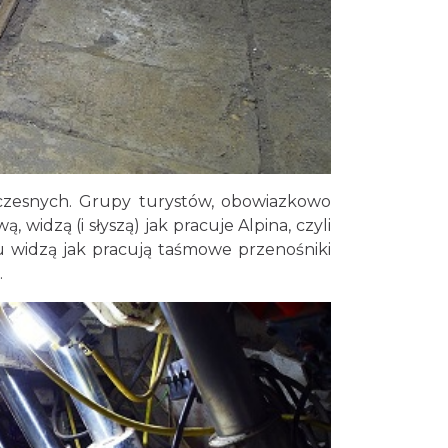
czesnych. Grupy turystów, obowiazkowo
idzą (i słyszą) jak pracuje Alpina, czyli
widzą jak pracują taśmowe przenośniki
.